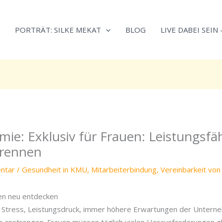
Neugierig,
Kategorien
wie
PORTRÄT: SILKE MEKAT
BLOG
LIVE DABEI SEIN
sich
Stress
reduzieren
und
Energie
gezielter
einsetzen
lässt?
ie: Exklusiv für Frauen: Leistungsfäh
Einfach
durchscrollen!
rennen
ntar
/
Gesundheit in KMU
,
Mitarbeiterbindung
,
Vereinbarkeit von
en neu entdecken
, Stress, Leistungsdruck, immer höhere Erwartungen der Unterne