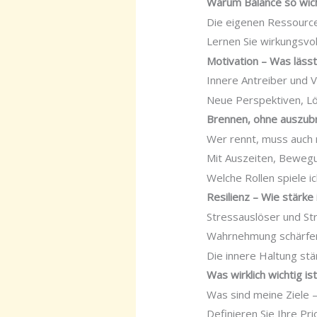
Warum Balance so wich
Die eigenen Ressourcen
Lernen Sie wirkungsvo
Motivation – Was läss
Innere Antreiber und 
Neue Perspektiven, Lö
Brennen, ohne auszub
Wer rennt, muss auch 
Mit Auszeiten, Bewegu
Welche Rollen spiele i
Resilienz – Wie stärke
Stressauslöser und St
Wahrnehmung schärfen
Die innere Haltung stä
Was wirklich wichtig is
Was sind meine Ziele 
Definieren Sie Ihre Pri