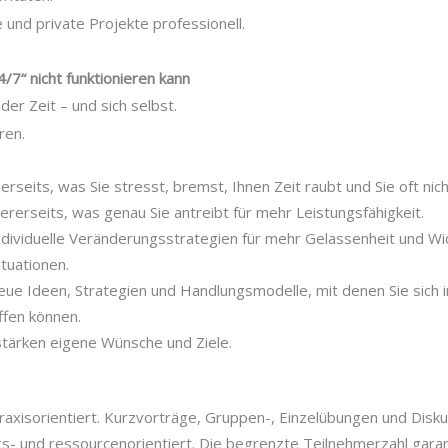
 und private Projekte professionell.
7“ nicht funktionieren kann
r Zeit – und sich selbst.
ren.
nerseits, was Sie stresst, bremst, Ihnen Zeit raubt und Sie oft n
ererseits, was genau Sie antreibt für mehr Leistungsfähigkeit.
individuelle Veränderungsstrategien für mehr Gelassenheit und Wi
ituationen.
neue Ideen, Strategien und Handlungsmodelle, mit denen Sie sich 
ffen können.
stärken eigene Wünsche und Ziele.
raxisorientiert. Kurzvorträge, Gruppen-, Einzelübungen und Disk
gs- und ressourcenorientiert. Die begrenzte Teilnehmerzahl garan