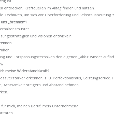
tig ist
 entdecken, Kraftquellen im Alltag finden und nutzen.
lle Techniken, um sich vor Überforderung und Selbstausbeutung z
t uns „brennen“?
Verhaltensmuster.
sungsstrategien und Visionen entwickeln.
rennen
ruhen.
ng und Entspannungstechniken den eigenen „Akku“ wieder auflad
ch?
 ich meine Widerstandskraft?
ressverstärker erkennen, z. B. Perfektionismus, Leistungsdruck, 
, Achtsamkeit steigern und Abstand nehmen.
rken.
t
– für mich, meinen Beruf, mein Unternehmen?
oritäten.