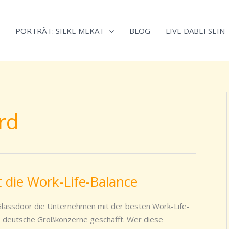
Neugierig,
Kategorien
wie
PORTRÄT: SILKE MEKAT
BLOG
LIVE DABEI SEIN
sich
Stress
reduzieren
und
Energie
gezielter
rd
einsetzen
lässt?
Einfach
durchscrollen!
t die Work-Life-Balance
 Glassdoor die Unternehmen mit der besten Work-Life-
he deutsche Großkonzerne geschafft. Wer diese