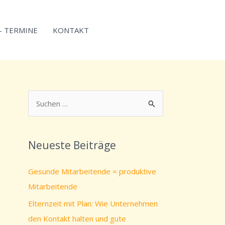
 – TERMINE
KONTAKT
S
u
c
Neueste Beiträge
h
e
Gesunde Mitarbeitende = produktive
n
Mitarbeitende
n
Elternzeit mit Plan: Wie Unternehmen
a
den Kontakt halten und gute