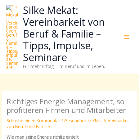
Zum
Neugierig,
Kategorien
Silke Mekat:
Inhalt
wie
springen
sich
Vereinbarkeit von
Stress
Beruf & Familie –
reduzieren
und
Tipps, Impulse,
Energie
gezielter
Seminare
einsetzen
Für mehr Erfolg – im Beruf und im Leben.
lässt?
Einfach
durchscrollen!
Richtiges Energie Management, so
profitieren Firmen und Mitarbeiter
Schreibe einen Kommentar
/
Gesundheit in KMU
,
Vereinbarkeit
von Beruf und Familie
Wie man seine Energie richtig einteilt