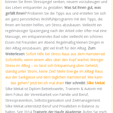
können Sie Ihren Stresspegel senken, neuem vorzubeugen und
das Leben entspannter zu gestalten.
Was tut Ihnen gut, was
gefällt Ihnen?
Probieren Sie die Tipps aus und erstellen Sie sich
ein ganz persönliches Wohlfühlprogramm mit den Tipps, die
Ihnen am besten helfen, um Stress abzubauen. Vielleicht ein
regelmässiger Spaziergang nach der Arbeit oder öfter mal eine
Massage, ein entspannendes Bad oder vielleicht ein schönes
Essen mit Freunden am Abend. Regelmäßig kleinen Dingen in
den Alltag einzubauen, gibt viel Kraft für den Alltag.
Zum
Weiterlesen:
Sofort Hilfe bei Stress
Raus aus dem Hamsterrad:
Soforthilfe, wenn einem alles über den Kopf wächst.
Weniger
Stress im Alltag – so lässt sich Entspannung üben
Gehetzt,
ständig unter Strom, keine Zeit? Mehr Energie im Alltag!
Raus
aus der Sackgasse und dem täglichen Hamsterrad: Wie kann
das gehen?
Jetzt bin ich mal dran!
Hier schreibt:
Silke Mekat
Silke Mekat ist Diplom Betriebswirtin, Trainerin & Autorin mit
dem Fokus der Vereinbarkeit von Familie und Beruf,
Stressprävention, Selbstorganisation und Zeitmanagement.
Silke Mekat unterstützt Beruf und Privatleben in Balance zu
halten. Seit 2014
Trainerin der Haufe Akademie.
Rufen Sie mich