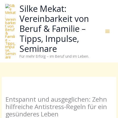
Zum
Neugierig,
Kategorien
Silke Mekat:
Inhalt
wie
springen
sich
Vereinbarkeit von
Stress
Beruf & Familie –
reduzieren
und
Tipps, Impulse,
Energie
gezielter
Seminare
einsetzen
Für mehr Erfolg – im Beruf und im Leben.
lässt?
Einfach
durchscrollen!
Entspannt und ausgeglichen: Zehn
hilfreiche Antistress-Regeln für ein
gesünderes Leben