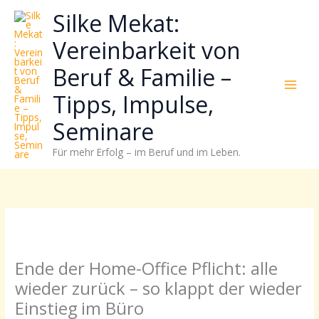
Zum
Neugierig,
Kategorien
Silke Mekat:
Inhalt
wie
springen
sich
Vereinbarkeit von
Stress
Beruf & Familie –
reduzieren
und
Tipps, Impulse,
Energie
gezielter
Seminare
einsetzen
Für mehr Erfolg – im Beruf und im Leben.
lässt?
Einfach
durchscrollen!
Ende der Home-Office Pflicht: alle
wieder zurück – so klappt der wieder
Einstieg im Büro