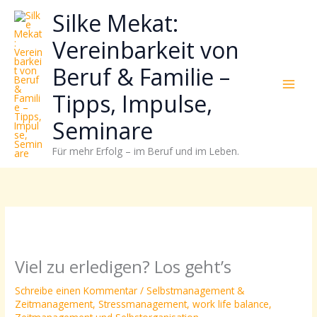
Zum
Neugierig,
Kategorien
Silke Mekat:
Inhalt
wie
springen
sich
Vereinbarkeit von
Stress
Beruf & Familie –
reduzieren
und
Tipps, Impulse,
Energie
gezielter
Seminare
einsetzen
Für mehr Erfolg – im Beruf und im Leben.
lässt?
Einfach
durchscrollen!
Viel zu erledigen? Los geht’s
Schreibe einen Kommentar
/
Selbstmanagement &
Zeitmanagement
,
Stressmanagement
,
work life balance
,