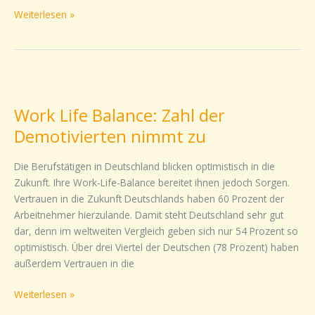
Weiterlesen »
Work
Life
Work Life Balance: Zahl der
Balance:
Zahl
Demotivierten nimmt zu
der
Demotivierten
Die Berufstätigen in Deutschland blicken optimistisch in die
nimmt
Zukunft. Ihre Work-Life-Balance bereitet ihnen jedoch Sorgen.
zu
Vertrauen in die Zukunft Deutschlands haben 60 Prozent der
Arbeitnehmer hierzulande. Damit steht Deutschland sehr gut
dar, denn im weltweiten Vergleich geben sich nur 54 Prozent so
optimistisch. Über drei Viertel der Deutschen (78 Prozent) haben
außerdem Vertrauen in die
Weiterlesen »