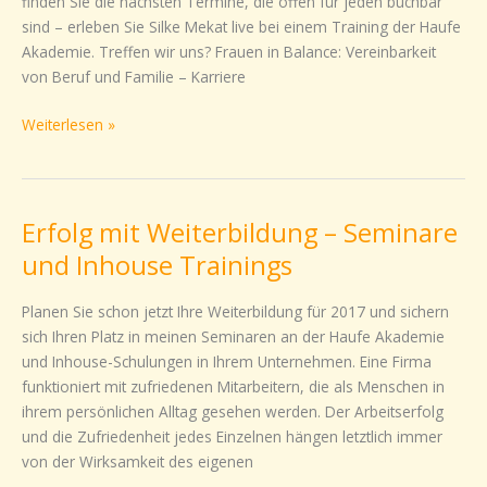
finden Sie die nächsten Termine, die offen für jeden buchbar
sind – erleben Sie Silke Mekat live bei einem Training der Haufe
Akademie. Treffen wir uns? Frauen in Balance: Vereinbarkeit
von Beruf und Familie – Karriere
Weiterlesen »
Erfolg mit Weiterbildung – Seminare
Erfolg
mit
und Inhouse Trainings
Weiterbildung
–
Planen Sie schon jetzt Ihre Weiterbildung für 2017 und sichern
Seminare
sich Ihren Platz in meinen Seminaren an der Haufe Akademie
und
und Inhouse-Schulungen in Ihrem Unternehmen. Eine Firma
Inhouse
funktioniert mit zufriedenen Mitarbeitern, die als Menschen in
Trainings
ihrem persönlichen Alltag gesehen werden. Der Arbeitserfolg
und die Zufriedenheit jedes Einzelnen hängen letztlich immer
von der Wirksamkeit des eigenen