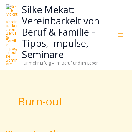
Zum
Neugierig,
Kategorien
Silke Mekat:
Inhalt
wie
springen
sich
Vereinbarkeit von
Stress
Beruf & Familie –
reduzieren
und
Tipps, Impulse,
Energie
gezielter
Seminare
einsetzen
Für mehr Erfolg – im Beruf und im Leben.
lässt?
Einfach
durchscrollen!
Burn-out
Was