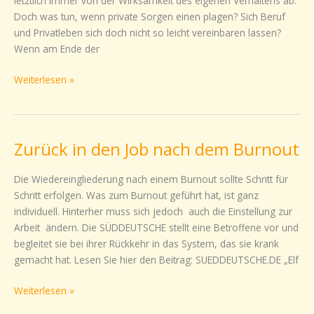
letztlich immer von der Wirksamkeit des eigenen Verhaltens ab.
in
Doch was tun, wenn private Sorgen einen plagen? Sich Beruf
2016
und Privatleben sich doch nicht so leicht vereinbaren lassen?
Wenn am Ende der
Weiterlesen »
Zurück in den Job nach dem Burnout
Zurück
in
den
Die Wiedereingliederung nach einem Burnout sollte Schritt für
Job
Schritt erfolgen. Was zum Burnout geführt hat, ist ganz
nach
individuell. Hinterher muss sich jedoch auch die Einstellung zur
dem
Arbeit ändern. Die SÜDDEUTSCHE stellt eine Betroffene vor und
Burnout
begleitet sie bei ihrer Rückkehr in das System, das sie krank
gemacht hat. Lesen Sie hier den Beitrag: SUEDDEUTSCHE.DE „Elf
Weiterlesen »