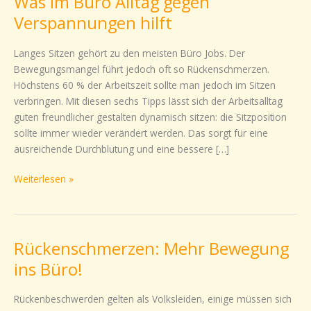
Was im Büro Alltag gegen
im
Verspannungen hilft
Büro
Alltag
Langes Sitzen gehört zu den meisten Büro Jobs. Der
gegen
Bewegungsmangel führt jedoch oft so Rückenschmerzen.
Verspannungen
Höchstens 60 % der Arbeitszeit sollte man jedoch im Sitzen
hilft
verbringen. Mit diesen sechs Tipps lässt sich der Arbeitsalltag
guten freundlicher gestalten dynamisch sitzen: die Sitzposition
sollte immer wieder verändert werden. Das sorgt für eine
ausreichende Durchblutung und eine bessere […]
Weiterlesen »
Rückenschmerzen: Mehr Bewegung
Rückenschmerzen:
Mehr
ins Büro!
Bewegung
ins
Rückenbeschwerden gelten als Volksleiden, einige müssen sich
Büro!