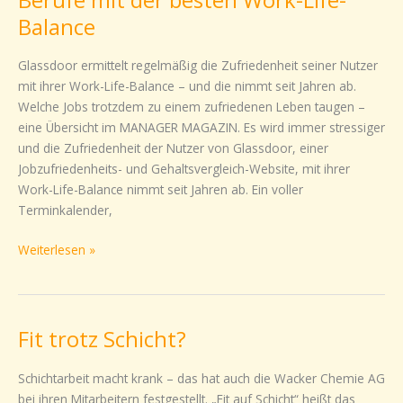
mit
Balance
der
besten
Glassdoor ermittelt regelmäßig die Zufriedenheit seiner Nutzer
Work-
mit ihrer Work-Life-Balance – und die nimmt seit Jahren ab.
Life-
Welche Jobs trotzdem zu einem zufriedenen Leben taugen –
Balance
eine Übersicht im MANAGER MAGAZIN. Es wird immer stressiger
und die Zufriedenheit der Nutzer von Glassdoor, einer
Jobzufriedenheits- und Gehaltsvergleich-Website, mit ihrer
Work-Life-Balance nimmt seit Jahren ab. Ein voller
Terminkalender,
Weiterlesen »
Fit trotz Schicht?
Fit
trotz
Schicht?
Schichtarbeit macht krank – das hat auch die Wacker Chemie AG
bei ihren Mitarbeitern festgestellt. „Fit auf Schicht“ heißt das