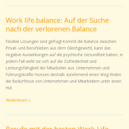
Work life balance: Auf der Suche
Work
life
nach der verlorenen Balance
balance:
Auf
Flexible Lösungen sind gefragt Kommt die Balance zwischen
der
Privat- und Berufsleben aus dem Gleichgewicht, kann das
Suche
negative Auswirkungen auf die psychische Gesundheit haben, in
nach
jedem Fall wirkt sie sich auf die Zufriedenheit und
der
Leistungsfähigkeit der Mitarbeiter aus. Unternehmen und
verlorenen
Führungskräfte müssen deshalb zunehmend einen Weg finden
Balance
die Bedürfnisse von Unternehmen und Mitarbeitern unter einen
Hut
Weiterlesen »
Berufe mit der besten Work-Life-
Berufe