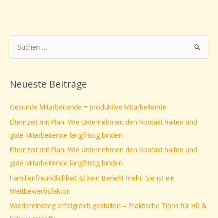
S
u
c
Neueste Beiträge
h
e
Gesunde Mitarbeitende = produktive Mitarbeitende
n
Elternzeit mit Plan: Wie Unternehmen den Kontakt halten und
n
gute Mitarbeitende langfristig binden
a
Elternzeit mit Plan: Wie Unternehmen den Kontakt halten und
c
gute Mitarbeitende langfristig binden
h
Familienfreundlichkeit ist kein Benefit mehr. Sie ist ein
:
Wettbewerbsfaktor.
Wiedereinstieg erfolgreich gestalten – Praktische Tipps für HR &