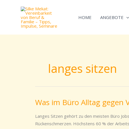
Zum
Inhalt
HOME
ANGEBOTE
springen
langes sitzen
Was im Büro Alltag gegen 
Was
im
Büro
Langes Sitzen gehört zu den meisten Büro Job
Alltag
Rückenschmerzen. Höchstens 60 % der Arbeitsze