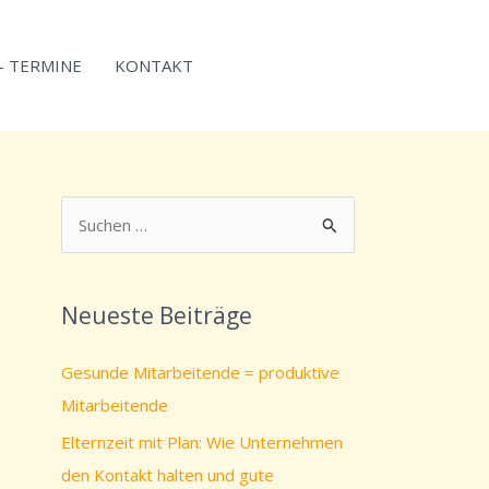
 – TERMINE
KONTAKT
S
u
c
Neueste Beiträge
h
e
Gesunde Mitarbeitende = produktive
n
Mitarbeitende
n
Elternzeit mit Plan: Wie Unternehmen
a
den Kontakt halten und gute