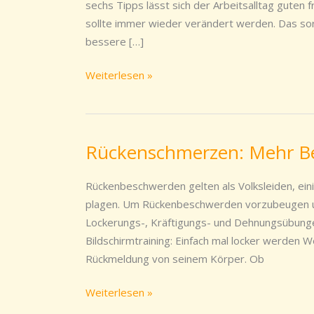
gegen
sechs Tipps lässt sich der Arbeitsalltag guten f
Verspannungen
sollte immer wieder verändert werden. Das sor
hilft
bessere […]
Weiterlesen »
Rückenschmerzen: Mehr B
Rückenschmerzen:
Mehr
Bewegung
Rückenbeschwerden gelten als Volksleiden, ei
ins
plagen. Um Rückenbeschwerden vorzubeugen und
Büro!
Lockerungs-, Kräftigungs- und Dehnungsübungen
Bildschirmtraining: Einfach mal locker werden W
Rückmeldung von seinem Körper. Ob
Weiterlesen »