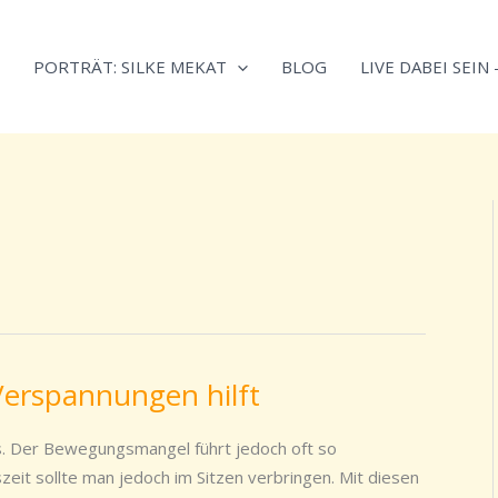
Neugierig,
Kategorien
wie
PORTRÄT: SILKE MEKAT
BLOG
LIVE DABEI SEIN
sich
Stress
reduzieren
und
Energie
gezielter
einsetzen
lässt?
Einfach
durchscrollen!
Verspannungen hilft
s. Der Bewegungsmangel führt jedoch oft so
it sollte man jedoch im Sitzen verbringen. Mit diesen