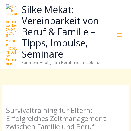
Zum
Neugierig,
Kategorien
Silke Mekat:
Inhalt
wie
springen
sich
Vereinbarkeit von
Stress
Beruf & Familie –
reduzieren
und
Tipps, Impulse,
Energie
gezielter
Seminare
einsetzen
Für mehr Erfolg – im Beruf und im Leben.
lässt?
Einfach
durchscrollen!
Survivaltraining für Eltern:
Erfolgreiches Zeitmanagement
zwischen Familie und Beruf