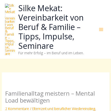
Zum
Neugierig,
Kategorien
Silke Mekat:
Inhalt
wie
springen
sich
Vereinbarkeit von
Stress
Beruf & Familie –
reduzieren
und
Tipps, Impulse,
Energie
gezielter
Seminare
einsetzen
Für mehr Erfolg – im Beruf und im Leben.
lässt?
Einfach
durchscrollen!
Familienalltag meistern – Mental
Load bewältigen
2 Kommentare
/
Elternzeit und beruflicher Wiedereinstieg
,