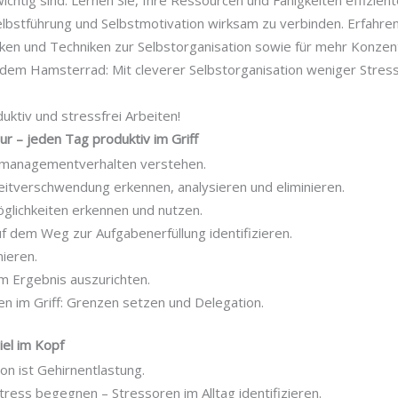
 wichtig sind. Lernen Sie, Ihre Ressourcen und Fähigkeiten effizie
bstführung und Selbstmotivation wirksam zu verbinden. Erfahren 
en und Techniken zur Selbstorganisation sowie für mehr Konzent
 dem Hamsterrad: Mit cleverer Selbstorganisation weniger Stres
ktiv und stressfrei Arbeiten!
r – jeden Tag produktiv im Griff
tmanagementverhalten verstehen.
eitverschwendung erkennen, analysieren und eliminieren.
lichkeiten erkennen und nutzen.
uf dem Weg zur Aufgabenerfüllung identifizieren.
ieren.
am Ergebnis auszurichten.
en im Griff: Grenzen setzen und Delegation.
iel im Kopf
on ist Gehirnentlastung.
tress begegnen – Stressoren im Alltag identifizieren.