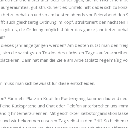
 aufgeräumtes, gut strukturiert es Umfeld hilft dabei sich zu konze
h bei zu behalten und so am besten abends vor Feierabend den S
ft auch gleichzeitig Ordnung im Kopf, strukturiert den nächsten 
n gilt es, die Ordnung möglichst über das ganze Jahr bei zu behal
an?
 dieses Jahr angegangen werden? Am besten nutzt man den frei
, sich die wichtigsten To-dos des nächsten Tages aufzuschreiben
 platzieren. Dann hat man die Ziele am Arbeitsplatz regelmäßig v
 muss man sich bewusst für diese entscheiden.
on? Für mehr Platz im Kopf! Im Posteingang kommen laufend neue
uf eine Rücksprache und Chat oder Telefon unterbrechen uns imm
tändig hinterherzurennen. Mit geschickter Selbstorganisation lass
n und wir bekommen unseren Tag selbst in den Griff. So bleiben 