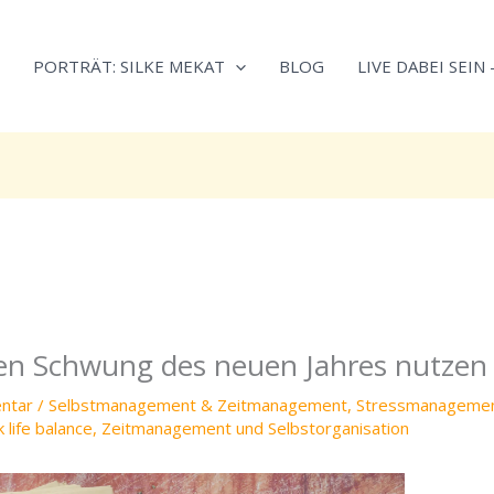
Neugierig,
Kategorien
wie
PORTRÄT: SILKE MEKAT
BLOG
LIVE DABEI SEIN
sich
Stress
reduzieren
und
Energie
gezielter
einsetzen
lässt?
Einfach
durchscrollen!
Den Schwung des neuen Jahres nutzen
ntar
/
Selbstmanagement & Zeitmanagement
,
Stressmanageme
 life balance
,
Zeitmanagement und Selbstorganisation