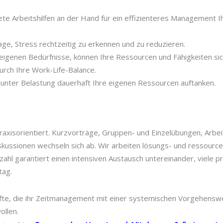
ete Arbeitshilfen an der Hand für ein effizienteres Management 
Lage, Stress rechtzeitig zu erkennen und zu reduzieren.
 eigenen Bedürfnisse, können Ihre Ressourcen und Fähigkeiten si
rch Ihre Work-Life-Balance.
 unter Belastung dauerhaft Ihre eigenen Ressourcen auftanken.
raxisorientiert. Kurzvorträge, Gruppen- und Einzelübungen, Arbeit
skussionen wechseln sich ab. Wir arbeiten lösungs- und ressourcen
ahl garantiert einen intensiven Austausch untereinander, viele 
tag.
fte, die ihr Zeitmanagement mit einer systemischen Vorgehenswe
ollen.