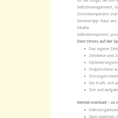
für die Dinge, die uns
Selbstmanagement, Sel
Stresskompetenz stärk
Seminartipp: Raus aus
Inhalte
Selbstkompetent, produ
Dem Stress auf der Spu
Das eigene Zei
Zeitdiebe und Z
Optimierungsmög
Stolpersteine a
Störungen minim
Die Kraft, sich 
Zeit und Aufgab
Mental overload – zu v
Selbstorganisati
Dem täglichen S