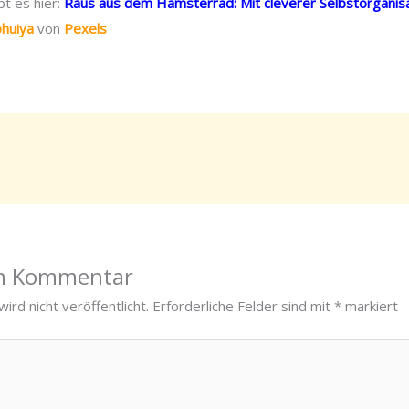
t es hier:
Raus aus dem Hamsterrad: Mit cleverer Selbstorganis
huiya
von
Pexels
en Kommentar
ird nicht veröffentlicht.
Erforderliche Felder sind mit
*
markiert