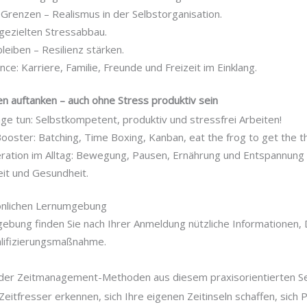
 Grenzen – Realismus in der Selbstorganisation.
gezielten Stressabbau.
leiben – Resilienz stärken.
ance: Karriere, Familie, Freunde und Freizeit im Einklang.
n auftanken – auch ohne Stress produktiv sein
nge tun: Selbstkompetent, produktiv und stressfrei Arbeiten!
Booster: Batching, Time Boxing, Kanban, eat the frog to get the t
ration im Alltag: Bewegung, Pausen, Ernährung und Entspannung
eit und Gesundheit.
sönlichen Lernumgebung
mgebung finden Sie nach Ihrer Anmeldung nützliche Informationen
alifizierungsmaßnahme.
der Zeitmanagement-Methoden aus diesem praxisorientierten S
Zeitfresser erkennen, sich Ihre eigenen Zeitinseln schaffen, sich P