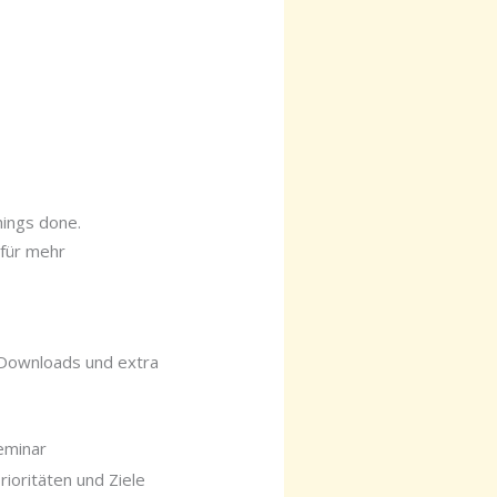
hings done.
 für mehr
, Downloads und extra
eminar
rioritäten und Ziele