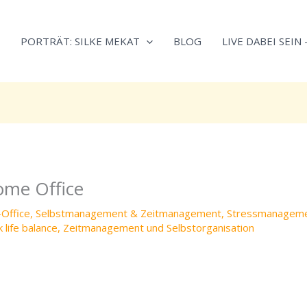
Neugierig,
Kategorien
wie
PORTRÄT: SILKE MEKAT
BLOG
LIVE DABEI SEIN
sich
Stress
reduzieren
und
Energie
gezielter
einsetzen
lässt?
ome Office
Einfach
durchscrollen!
Office
,
Selbstmanagement & Zeitmanagement
,
Stressmanagem
 life balance
,
Zeitmanagement und Selbstorganisation