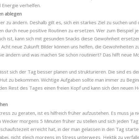
d Energie verhelfen.
n ablegen
er zu ändern. Deshalb gilt es, sich ein starkes Ziel zu suchen und
n durch neue positive Routinen zu ersetzen. Wer zum Beispiel j
ch ist, kann sich mit gesunden Snacks diese Gewohnheit ersetzen,
 Acht neue Zukunft Bilder können uns helfen, die Gewohnheiten z
ie ändern und was machen Sie schon routiniert? Das hilft neue Mot
lässt sich der Tag besser planen und strukturieren. Die sind es de
n Hut zu bekommen. Wichtige Aufgaben sollte man immer zu Begi
 den Rest des Tages einen freien Kopf und kann sich den neuen 
ehen
ess zu geraten, ist es hilfreich früher aufzustehen. Es muss ja ni
den Wecker morgens 5 Minuten früher zu stellen und sich jeden Tag
schaufstezeit erreicht hat, in der man gelassen in den Tag starte
abei, nicht gleich morgens im Stress unterwegs Hektik zu verfall