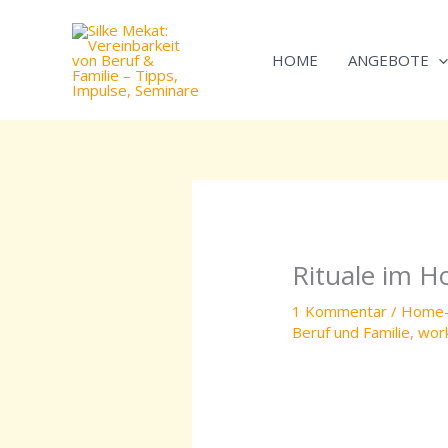
Zum
Inhalt
HOME
ANGEBOTE
springen
Rituale im H
1 Kommentar
/
Home-
Beruf und Familie
,
work