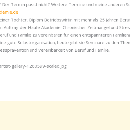
t? Der Termin passt nicht? Weitere Termine und meine anderen Se
ademie.de
 einer Tochter, Diplom Betriebswirtin mit mehr als 25 Jahren Ber
 im Auftrag der Haufe Akademie. Chronischer Zeitmangel und Stre
Beruf und Familie zu vereinbaren für einen entspannteren Familiena
ine gute Selbstorganisation, heute gibt sie Seminare zu den Th
ressprävention und Vereinbarkeit von Beruf und Familie.
artist-gallery-1260599-scaled.jpg