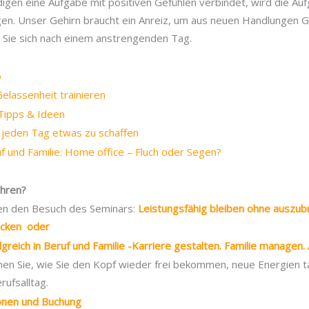
digen eine Aufgabe mit positiven Gefühlen verbindet, wird die A
ingen. Unser Gehirn braucht ein Anreiz, um aus neuen Handlungen
 Sie sich nach einem anstrengenden Tag.
b
 Gelassenheit trainieren
–Tipps & Ideen
 jeden Tag etwas zu schaffen
f und Familie: Home office – Fluch oder Segen?
ahren?
en den Besuch des Seminars:
Leistungsfähig bleiben ohne auszub
ecken oder
lgreich in Beruf und Familie -Karriere gestalten. Familie managen. 
ernen Sie, wie Sie den Kopf wieder frei bekommen, neue Energien
rufsalltag.
ionen und Buchung