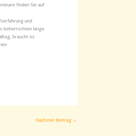
minare finden Sie auf
ufserfahrung und
ss beherrschten lange
lltag, braucht es
emen
Nächster Beitrag
→