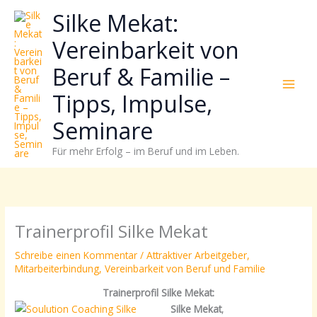
Zum
Neugierig,
Kategorien
Silke Mekat:
Inhalt
wie
springen
sich
Vereinbarkeit von
Stress
Beruf & Familie –
reduzieren
und
Tipps, Impulse,
Energie
gezielter
Seminare
einsetzen
Für mehr Erfolg – im Beruf und im Leben.
lässt?
Einfach
durchscrollen!
Trainerprofil Silke Mekat
Schreibe einen Kommentar
/
Attraktiver Arbeitgeber
,
Mitarbeiterbindung
,
Vereinbarkeit von Beruf und Familie
Trainerprofil Silke Mekat:
Silke Mekat
,