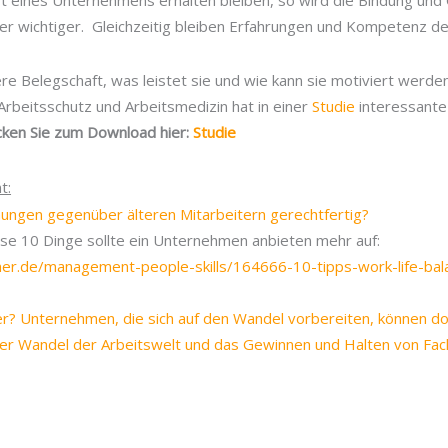
aft eines Unternehmens erhalten bleiben, so wird die Bindung un
er wichtiger. Gleichzeitig bleiben Erfahrungen und Kompetenz 
tere Belegschaft, was leistet sie und wie kann sie motiviert werde
Arbeitsschutz und Arbeitsmedizin hat in einer
Studie
interessante
icken Sie zum Download hier:
Studie
t:
nungen gegenüber älteren Mitarbeitern gerechtfertig?
ese 10 Dinge sollte ein Unternehmen anbieten mehr auf:
er.de/management-people-skills/164666-10-tipps-work-life-ba
r? Unternehmen, die sich auf den Wandel vorbereiten, können dop
Der Wandel der Arbeitswelt und das Gewinnen und Halten von Fac