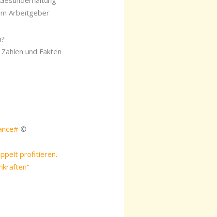
d Gesunderhaltung
dem Arbeitgeber
n?
 Zahlen und Fakten
lance#
©
pelt profitieren.
hkräften“