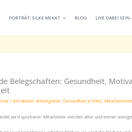
Neugierig,
Kategorien
wie
PORTRÄT: SILKE MEKAT
BLOG
LIVE DABEI SEIN
sich
Stress
reduzieren
und
Energie
gezielter
einsetzen
lässt?
de Belegschaften: Gesundheit, Motiv
Einfach
durchscrollen!
eit
ntar
/
Attraktiver Arbeitgeber
,
Gesundheit in KMU
,
Mitarbeiterb
del wird spürbarer. Mitarbeiter werden älter und immer wenige