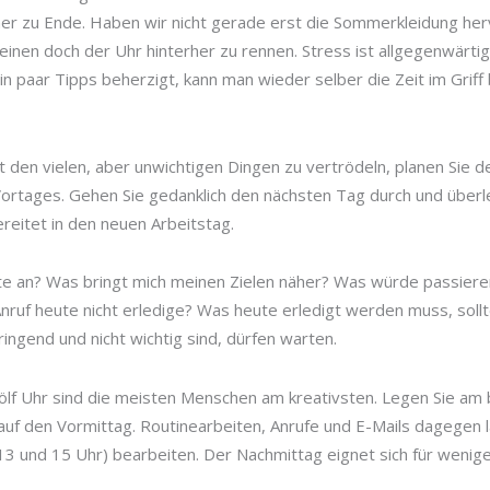
r zu Ende. Haben wir nicht gerade erst die Sommerkleidung her
einen doch der Uhr hinterher zu rennen. Stress ist allgegenwärt
in paar Tipps beherzigt, kann man wieder selber die Zeit im Griff 
t den vielen, aber unwichtigen Dingen zu vertrödeln, planen Si
ortages. Gehen Sie gedanklich den nächsten Tag durch und überl
reitet in den neuen Arbeitstag.
 an? Was bringt mich meinen Zielen näher? Was würde passieren
ruf heute nicht erledige? Was heute erledigt werden muss, sollt
ringend und nicht wichtig sind, dürfen warten.
lf Uhr sind die meisten Menschen am kreativsten. Legen Sie am 
auf den Vormittag. Routinearbeiten, Anrufe und E-Mails dagegen l
13 und 15 Uhr) bearbeiten. Der Nachmittag eignet sich für wenig