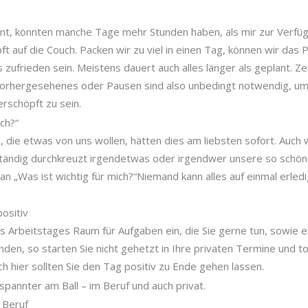
t, könnten manche Tage mehr Stunden haben, als mir zur Verfüg
t auf die Couch. Packen wir zu viel in einen Tag, können wir das 
zufrieden sein. Meistens dauert auch alles länger als geplant. Zei
vorhergesehenes oder Pausen sind also unbedingt notwendig, u
erschöpft zu sein.
ich?“
die etwas von uns wollen, hätten dies am liebsten sofort. Auch w
. Ständig durchkreuzt irgendetwas oder irgendwer unsere so schö
 an „Was ist wichtig für mich?“Niemand kann alles auf einmal erledi
ositiv
 Arbeitstages Raum für Aufgaben ein, die Sie gerne tun, sowie e
den, so starten Sie nicht gehetzt in Ihre privaten Termine und to 
ch hier sollten Sie den Tag positiv zu Ende gehen lassen.
tspannter am Ball – im Beruf und auch privat.
 Beruf