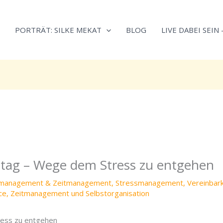
Neugierig,
Kategorien
wie
PORTRÄT: SILKE MEKAT
BLOG
LIVE DABEI SEIN
sich
Stress
reduzieren
und
Energie
gezielter
einsetzen
lässt?
Einfach
durchscrollen!
Alltag – Wege dem Stress zu entgehen
tmanagement & Zeitmanagement
,
Stressmanagement
,
Vereinbark
ce
,
Zeitmanagement und Selbstorganisation
ress zu entgehen