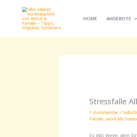
Zum
Inhalt
HOME
ANGEBOTE
springen
Stressfalle 
1 Kommentar
/
Selbs
Familie
,
work life balan
Es gibt Wege, dem St