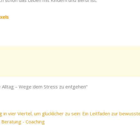
ch schön das Leben mit Kindern und Beruf ist.
xels
e Alltag – Wege dem Stress zu entgehen“
 in vier Viertel, um glücklicher zu sein: Ein Leitfaden zur bewusst
 - Beratung - Coaching