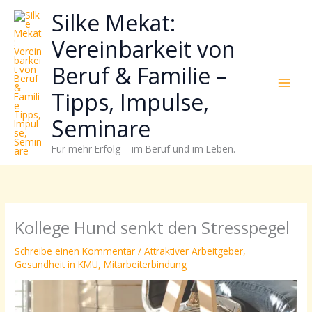
Zum
Neugierig,
Kategorien
Silke Mekat:
Inhalt
wie
springen
sich
Vereinbarkeit von
Stress
Beruf & Familie –
reduzieren
und
Tipps, Impulse,
Energie
gezielter
Seminare
einsetzen
Für mehr Erfolg – im Beruf und im Leben.
lässt?
Einfach
durchscrollen!
Kollege Hund senkt den Stresspegel
Schreibe einen Kommentar
/
Attraktiver Arbeitgeber
,
Gesundheit in KMU
,
Mitarbeiterbindung