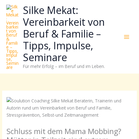
Zum
Neugierig,
Kategorien
Silke Mekat:
Inhalt
wie
springen
sich
Vereinbarkeit von
Stress
Beruf & Familie –
reduzieren
und
Tipps, Impulse,
Energie
gezielter
Seminare
einsetzen
Für mehr Erfolg – im Beruf und im Leben.
lässt?
Einfach
durchscrollen!
Schluss mit dem Mama Mobbing?