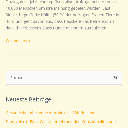
Dazu gab es jetzt eine repräsentative Umfrage bei der mehr als
Arbeitsplatz
10.000 Menschen um ihre Meinung gebeten wurden. Laut
ein
Studie, begrüßt die Hälfte (50 %) der befragten Frauen Tiere im
freundliches
Büro und geht davon aus, dass Haustiere das Betriebsklima
Miteinander?
deutlich verbessern. Dass Hunde mit ihrem zutraulichen
Weiterlesen »
S
u
c
Neueste Beiträge
h
e
Gesunde Mitarbeitende = produktive Mitarbeitende
n
Elternzeit mit Plan: Wie Unternehmen den Kontakt halten und
n