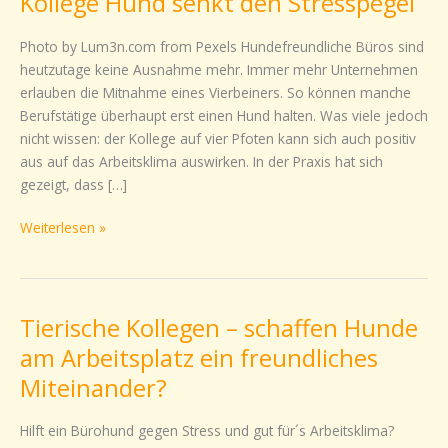
Kollege Hund senkt den Stresspegel
Hund
senkt
Photo by Lum3n.com from Pexels Hundefreundliche Büros sind
den
heutzutage keine Ausnahme mehr. Immer mehr Unternehmen
Stresspegel
erlauben die Mitnahme eines Vierbeiners. So können manche
Berufstätige überhaupt erst einen Hund halten. Was viele jedoch
nicht wissen: der Kollege auf vier Pfoten kann sich auch positiv
aus auf das Arbeitsklima auswirken. In der Praxis hat sich
gezeigt, dass […]
Weiterlesen »
Tierische Kollegen – schaffen Hunde
Tierische
Kollegen
am Arbeitsplatz ein freundliches
–
Miteinander?
schaffen
Hunde
Hilft ein Bürohund gegen Stress und gut für´s Arbeitsklima?
am