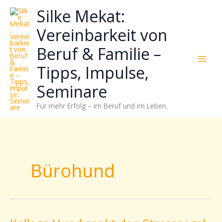
Zum
Neugierig,
Kategorien
Silke Mekat:
Inhalt
wie
springen
sich
Vereinbarkeit von
Stress
Beruf & Familie –
reduzieren
und
Tipps, Impulse,
Energie
gezielter
Seminare
einsetzen
Für mehr Erfolg – im Beruf und im Leben.
lässt?
Einfach
durchscrollen!
Bürohund
Kollege