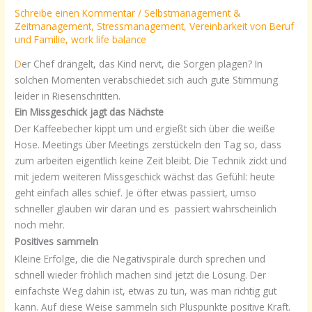
Schreibe einen Kommentar
/
Selbstmanagement &
Zeitmanagement
,
Stressmanagement
,
Vereinbarkeit von Beruf
und Familie
,
work life balance
D
er Chef drängelt, das Kind nervt, die Sorgen plagen? In
solchen Momenten verabschiedet sich auch gute Stimmung
leider in Riesenschritten.
Ein Missgeschick jagt das Nächste
Der Kaffeebecher kippt um und ergießt sich über die weiße
Hose. Meetings über Meetings zerstückeln den Tag so, dass
zum arbeiten eigentlich keine Zeit bleibt. Die Technik zickt und
mit jedem weiteren Missgeschick wächst das Gefühl: heute
geht einfach alles schief. Je öfter etwas passiert, umso
schneller glauben wir daran und es passiert wahrscheinlich
noch mehr.
Positives sammeln
Kleine Erfolge, die die Negativspirale durch sprechen und
schnell wieder fröhlich machen sind jetzt die Lösung. Der
einfachste Weg dahin ist, etwas zu tun, was man richtig gut
kann. Auf diese Weise sammeln sich Pluspunkte positive Kraft.