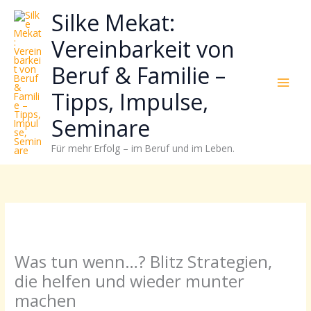
Zum
Neugierig,
Kategorien
Silke Mekat:
Inhalt
wie
springen
sich
Vereinbarkeit von
Stress
Beruf & Familie –
reduzieren
und
Tipps, Impulse,
Energie
gezielter
Seminare
einsetzen
Für mehr Erfolg – im Beruf und im Leben.
lässt?
Einfach
durchscrollen!
Was tun wenn…? Blitz Strategien,
die helfen und wieder munter
machen