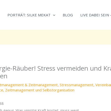
Neugierig,
Kategorien
wie
PORTRÄT: SILKE MEKAT
BLOG
LIVE DABEI SEIN
sich
Stress
reduzieren
und
Energie
gezielter
einsetzen
lässt?
gie-Räuber! Stress vermeiden und Kr
Einfach
durchscrollen!
fen
stmanagement & Zeitmanagement
,
Stressmanagement
,
Vereinba
ce
,
Zeitmanagement und Selbstorganisation
88
sch genug. Was unnötig Kraft kostet, muss weg!