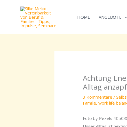
Zum
Inhalt
HOME
ANGEBOTE
springen
Achtung Ener
Alltag anzap
3 Kommentare
/
Selb
Familie
,
work life balan
Foto by Pexels 40503
Unser Alltag ist hekti