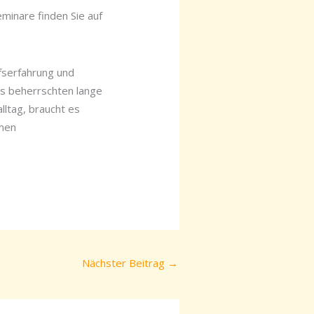
minare finden Sie auf
ufserfahrung und
ss beherrschten lange
lltag, braucht es
emen
Nächster Beitrag
→