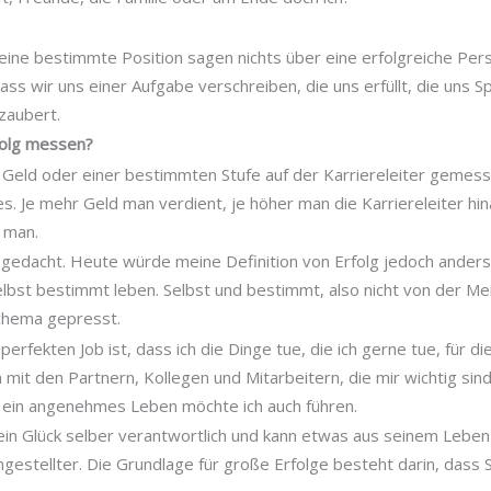
eine bestimmte Position sagen nichts über eine erfolgreiche Pers
dass wir uns einer Aufgabe verschreiben, die uns erfüllt, die uns 
zaubert.
folg messen?
s Geld oder einer bestimmten Stufe auf der Karriereleiter gemesse
s. Je mehr Geld man verdient, je höher man die Karriereleiter hin
t man.
 gedacht. Heute würde meine Definition von Erfolg jedoch anders 
elbst bestimmt leben. Selbst und bestimmt, also nicht von der M
Schema gepresst.
rfekten Job ist, dass ich die Dinge tue, die ich gerne tue, für di
t den Partnern, Kollegen und Mitarbeitern, die mir wichtig sind
ein angenehmes Leben möchte ich auch führen.
 sein Glück selber verantwortlich und kann etwas aus seinem Lebe
Angestellter. Die Grundlage für große Erfolge besteht darin, dass 