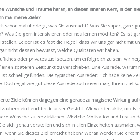
e Wünsche und Träume heran, an diesen inneren Kern, in den si
n mal meine Ziele?
uch schon mal überlegt, was Sie ausmacht? Was Sie super, ganz g
? Was Sie gern intensivieren oder neu lernen möchten? Es ist gar n
 stellen. Leider ist es fast die Regel, dass wir uns gar nicht mit u
 gar nicht dessen bewusst, welche Qualitäten wir haben.
ufliches oder privates Ziel setzen, um erfolgreich zu sein, wir ne
 einen späteren Zeitpunkt zu verschieben. Eine Ausrede, warum m
, ist schnell gefunden. Die typischen Ausreden: “Ich habe keine Zei
le. Doch egal wie gut diese Ausrede auch seien mag, Ihrem Ziel 
.
ulierte Ziele können dagegen eine geradezu magische Wirkung auf 
 zaubern ein Leuchten in unser Gesicht. Wir werden aktiv, motivie
sere Wünsche zu verwirklichen. Wirkliche Motivation und Lust an
ie sich genau vorstellen und sich in allen Einzelheiten ausmalen, 
in, wenn Sie dieses Ziel erreicht haben? Woran werden Sie erkenn