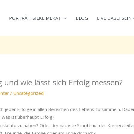
Neugierig,
Kategorien
wie
PORTRÄT: SILKE MEKAT
BLOG
LIVE DABEI SEIN
sich
Stress
reduzieren
und
Energie
gezielter
einsetzen
lässt?
g und wie lässt sich Erfolg messen?
Einfach
durchscrollen!
ntar
/
Uncategorized
h jeder Erfolge in allen Bereichen des Lebens zu sammeln. Dabei 
, was ist überhaupt Erfolg?
Bankkonto zu haben? Oder der nächste Schritt auf der Karriereleite
ft, Freunde, die Familie oder am Ende doch ich?