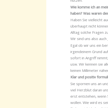
nutzen.
Wie komme ich an mein
haben? Was waren den
Haben Sie vielleicht a
überhaupt nicht können
Alltag solche Fragen zu
Wir sind uns also auch
Egal ob wir uns ein ber
irgendeinem Grund auf
sofort in Angriff nimmt
usw. Wir kennen sie al
keinen Millimeter näher
Klar und positiv form
Sie spornen uns an und
viel Herzblut daran un
erst entstehen, wenn S
wollen. Wie wird es se