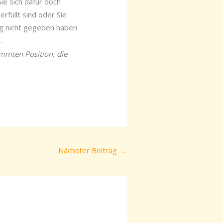
ie sich dafür doch
erfüllt sind oder Sie
ag nicht gegeben haben
.
immten Position, die
.
Nächster Beitrag
→