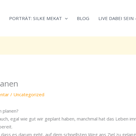
Neugierig,
Kategorien
wie
PORTRÄT: SILKE MEKAT
BLOG
LIVE DABEI SEIN
sich
Stress
reduzieren
und
Energie
gezielter
einsetzen
lässt?
lanen
Einfach
durchscrollen!
ntar
/
Uncategorized
n planen?
 auch, egal wie gut wir geplant haben, manchmal hat das Leben im
ereit.
, dass es darum geht, auf dem schnellsten Weg ans Ziel zu gelang