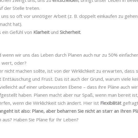
f der Stelle treten.
uns so oft vor unnötiger Arbeit (z. B. doppelt einkaufen zu gehen
macht hat).
 ein Gefühl von
Klarheit
und
Sicherheit
.
Und wenn wir uns das Leben durch Planen auch nur zu 50% einfach
n wert, oder?
r nicht machen sollte, ist von der Wirklichkeit zu erwarten, dass 
t Enttäuschung und Frust. Das ist auch der Grund, warum viele k
vielleicht auf einer unbewussten Ebene – dass ihre Pläne auch wi
fgestellt haben. Planen macht aber nur Spaß, wenn man bereit ist
rfen, wenn die Wirklichkeit sich ändert. Hier ist
Flexibilität
gefragt
geht ist also: Plane, aber beharren Sie nicht an starr an Ihren Pl
n aus? Haben Sie Pläne für Ihr Leben?