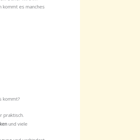
ann kommt es manches
rs kommt?
 praktisch.
nken
und viele
egung und verhindert,