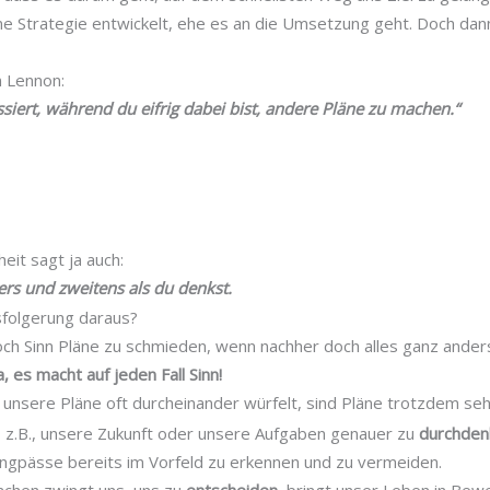
ine Strategie entwickelt, ehe es an die Umsetzung geht. Doch d
 Lennon:
ssiert, während du eifrig dabei bist, andere Pläne zu machen.“
eit sagt ja auch:
rs und zweitens als du denkst
.
sfolgerung daraus?
ch Sinn Pläne zu schmieden, wenn nachher doch alles ganz ande
a, es macht auf jeden Fall Sinn!
 unsere Pläne oft durcheinander würfelt, sind Pläne trotzdem sehr
s z.B., unsere Zukunft oder unsere Aufgaben genauer zu
durchde
gpässe bereits im Vorfeld zu erkennen und zu vermeiden.
achen zwingt uns, uns zu
entscheiden
, bringt unser Leben in Bew