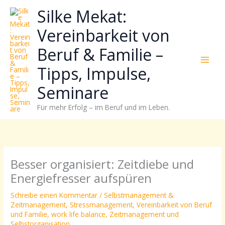
Zum
Neugierig,
Kategorien
Silke Mekat:
Inhalt
wie
springen
sich
Vereinbarkeit von
Stress
Beruf & Familie –
reduzieren
und
Tipps, Impulse,
Energie
gezielter
Seminare
einsetzen
Für mehr Erfolg – im Beruf und im Leben.
lässt?
Einfach
durchscrollen!
Besser organisiert: Zeitdiebe und
Energiefresser aufspüren
Schreibe einen Kommentar
/
Selbstmanagement &
Zeitmanagement
,
Stressmanagement
,
Vereinbarkeit von Beruf
und Familie
,
work life balance
,
Zeitmanagement und
Selbstorganisation