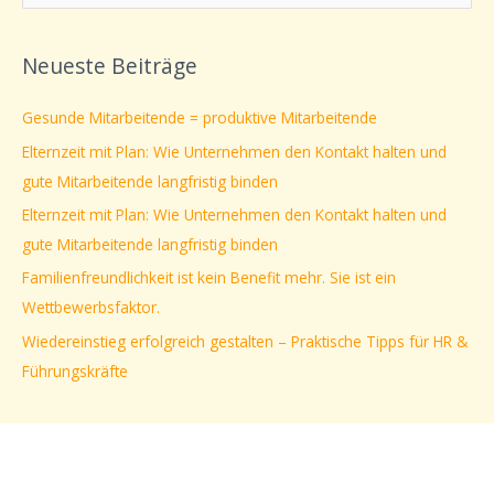
u
c
Neueste Beiträge
h
e
Gesunde Mitarbeitende = produktive Mitarbeitende
n
Elternzeit mit Plan: Wie Unternehmen den Kontakt halten und
n
gute Mitarbeitende langfristig binden
a
Elternzeit mit Plan: Wie Unternehmen den Kontakt halten und
c
gute Mitarbeitende langfristig binden
h
Familienfreundlichkeit ist kein Benefit mehr. Sie ist ein
:
Wettbewerbsfaktor.
Wiedereinstieg erfolgreich gestalten – Praktische Tipps für HR &
Führungskräfte