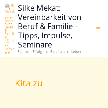
Zum
Neugierig,
Kategorien
Silke Mekat:
Inhalt
wie
springen
sich
Vereinbarkeit von
Stress
Beruf & Familie –
reduzieren
und
Tipps, Impulse,
Energie
gezielter
Seminare
einsetzen
Für mehr Erfolg – im Beruf und im Leben.
lässt?
Einfach
durchscrollen!
Kita zu
Kita