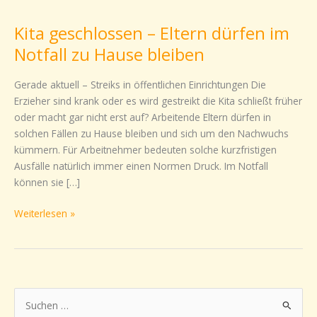
geschlossen
Kita geschlossen – Eltern dürfen im
–
Eltern
Notfall zu Hause bleiben
dürfen
im
Gerade aktuell – Streiks in öffentlichen Einrichtungen Die
Notfall
Erzieher sind krank oder es wird gestreikt die Kita schließt früher
zu
oder macht gar nicht erst auf? Arbeitende Eltern dürfen in
Hause
solchen Fällen zu Hause bleiben und sich um den Nachwuchs
bleiben
kümmern. Für Arbeitnehmer bedeuten solche kurzfristigen
Ausfälle natürlich immer einen Normen Druck. Im Notfall
können sie […]
Weiterlesen »
S