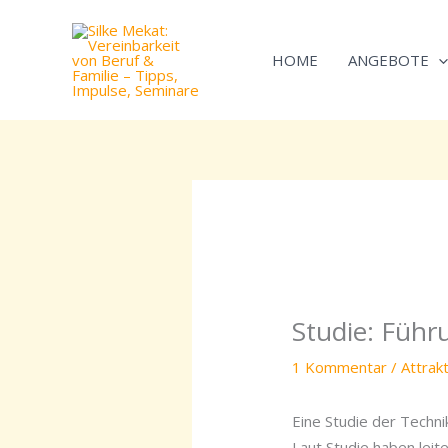
Zum
Inhalt
HOME
ANGEBOTE
springen
Studie: Führ
1 Kommentar
/
Attrak
Eine Studie der Techni
Laut Studie haben leit