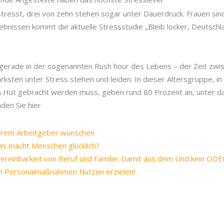
tresst, drei von zehn stehen sogar unter Dauerdruck. Frauen sin
bnissen kommt die aktuelle Stressstudie „Bleib locker, Deutschl
s gerade in der sogenannten Rush hour des Lebens – der Zeit zwi
ksten unter Stress stehen und leiden. In dieser Altersgruppe, in
en Hut gebracht werden muss, geben rund 80 Prozent an, unter d
nden Sie hier
Ihrem Arbeitgeber wünschen
as macht Menschen glücklich?
Vereinbarkeit von Beruf und Familie: Damit aus dem Und kein ODE
hen Personalmaßnahmen Nutzen erzielen!