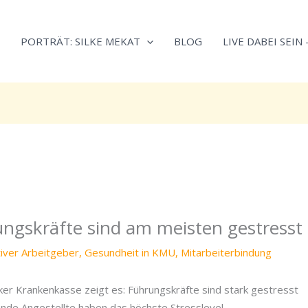
Neugierig,
Kategorien
wie
PORTRÄT: SILKE MEKAT
BLOG
LIVE DABEI SEIN
sich
Stress
reduzieren
und
Energie
gezielter
einsetzen
lässt?
Einfach
durchscrollen!
ungskräfte sind am meisten gestresst
tiver Arbeitgeber
,
Gesundheit in KMU
,
Mitarbeiterbindung
ker Krankenkasse zeigt es: Führungskräfte sind stark gestresst
ende Angestellte haben das höchste Stresslevel.