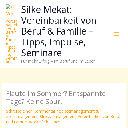
Zum
Neugierig,
Kategorien
Silke Mekat:
Inhalt
wie
springen
sich
Vereinbarkeit von
Stress
Beruf & Familie –
reduzieren
und
Tipps, Impulse,
Energie
gezielter
Seminare
einsetzen
Für mehr Erfolg – im Beruf und im Leben.
lässt?
Einfach
durchscrollen!
Flaute im Sommer? Entspannte
Tage? Keine Spur.
Schreibe einen Kommentar
/
Selbstmanagement &
Zeitmanagement
,
Stressmanagement
,
Vereinbarkeit von Beruf
und Familie
,
work life balance