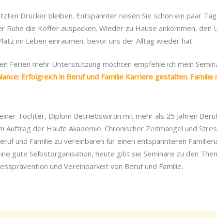
tzten Drücker bleiben. Entspannter reisen Sie schon ein paar Tag
ller Ruhe die Koffer auspacken. Wieder zu Hause ankommen, den 
Platz im Leben einräumen, bevor uns der Alltag wieder hat.
h den Ferien mehr Unterstützung möchten empfehle ich mein Semin
lance: Erfolgreich in Beruf und Familie Karriere gestalten. Familie
 einer Tochter, Diplom Betriebswirtin mit mehr als 25 Jahren Ber
 im Auftrag der Haufe Akademie. Chronischer Zeitmangel und Stre
Beruf und Familie zu vereinbaren für einen entspannteren Familiena
ine gute Selbstorganisation, heute gibt sie Seminare zu den Th
ressprävention und Vereinbarkeit von Beruf und Familie.