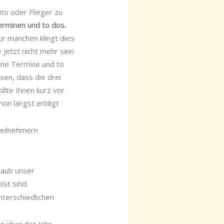
uto oder Flieger zu
Terminen und to dos.
r manchen klingt dies
 jetzt nicht mehr sein
ine Termine und to
sen, dass die drei
llte Ihnen kurz vor
hon längst erldigt
Teilnehmern
rlaub unser
ist sind.
nterschiedlichen
er über das Jahr