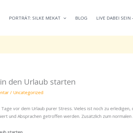
Neugierig,
Kategorien
wie
PORTRÄT: SILKE MEKAT
BLOG
LIVE DABEI SEIN
sich
Stress
reduzieren
und
Energie
gezielter
einsetzen
lässt?
in den Urlaub starten
Einfach
durchscrollen!
ntar
/
Uncategorized
n Tage vor dem Urlaub purer Stress. Vieles ist noch zu erledigen,
iert und Absprachen getroffen werden. Zusätzlich zum normalen
laub starten