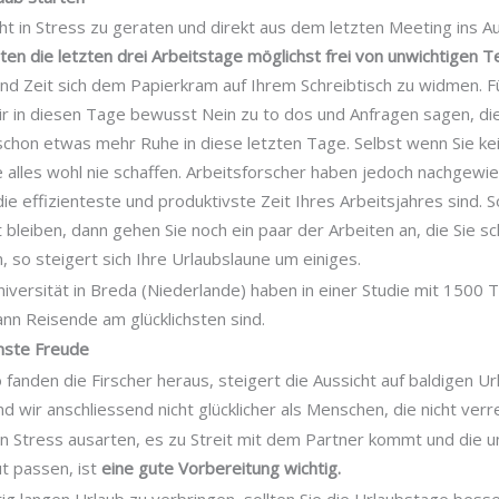
icht in Stress zu geraten und direkt aus dem letzten Meeting ins A
lten die letzten drei Arbeitstage möglichst frei von unwichtigen 
nd Zeit sich dem Papierkram auf Ihrem Schreibtisch zu widmen. Fü
r in diesen Tage bewusst Nein zu to dos und Anfragen sagen, die
hon etwas mehr Ruhe in diese letzten Tage. Selbst wenn Sie ke
 alles wohl nie schaffen. Arbeitsforscher haben jedoch nachgewie
e effizienteste und produktivste Zeit Ihres Arbeitsjahres sind. So
bleiben, dann gehen Sie noch ein paar der Arbeiten an, die Sie sc
 so steigert sich Ihre Urlaubslaune um einiges.
iversität in Breda (Niederlande) haben in einer Studie mit 1500 
nn Reisende am glücklichsten sind.
önste Freude
 fanden die Firscher heraus, steigert die Aussicht auf baldigen U
nd wir anschliessend nicht glücklicher als Menschen, die nicht verre
 in Stress ausarten, es zu Streit mit dem Partner kommt und die u
t passen, ist
eine gute Vorbereitung wichtig.
tig langen Urlaub zu verbringen, sollten Sie die Urlaubstage bess