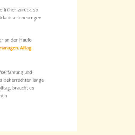
e früher zurück, so
Urlaubserinneurngen
ar an der
Haufe
 managen. Alltag
ufserfahrung und
ss beherrschten lange
lltag, braucht es
emen