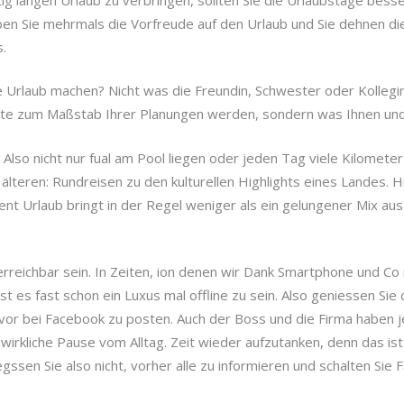
aben Sie mehrmals die Vorfreude auf den Urlaub und Sie dehnen d
.
 Urlaub machen? Nicht was die Freundin, Schwester oder Kollegi
lte zum Maßstab Ihrer Planungen werden, sondern was Ihnen und 
 Also nicht nur fual am Pool liegen oder jeden Tag viele Kilomete
 älteren: Rundreisen zu den kulturellen Highlights eines Landes. Hi
ent Urlaub bringt in der Regel weniger als ein gelungener Mix au
 erreichbar sein. In Zeiten, ion denen wir Dank Smartphone und Co
 ist es fast schon ein Luxus mal offline zu sein. Also geniessen Sie 
davor bei Facebook zu posten. Auch der Boss und die Firma haben 
 wirkliche Pause vom Alltag. Zeit wieder aufzutanken, denn das ist
gssen Sie also nicht, vorher alle zu informieren und schalten Sie