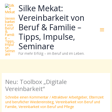
Zum
Neugierig,
Kategorien
Silke Mekat:
Inhalt
wie
springen
sich
Vereinbarkeit von
Stress
Beruf & Familie –
reduzieren
und
Tipps, Impulse,
Energie
gezielter
Seminare
einsetzen
Für mehr Erfolg – im Beruf und im Leben.
lässt?
Einfach
durchscrollen!
Neu: Toolbox „Digitale
Vereinbarkeit“
Schreibe einen Kommentar
/
Attraktiver Arbeitgeber
,
Elternzeit
und beruflicher Wiedereinstieg
,
Vereinbarkeit von Beruf und
Familie
,
Vereinbarkeit von Beruf und Pflege