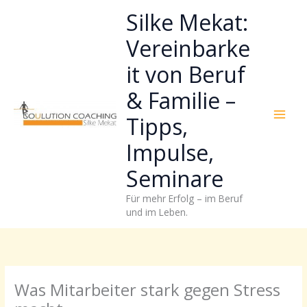
Zum
Neugierig,
Kategorien
Silke Mekat:
Inhalt
wie
springen
sich
Vereinbarke
Stress
it von Beruf
reduzieren
und
& Familie –
Energie
gezielter
Tipps,
einsetzen
Impulse,
lässt?
Einfach
Seminare
durchscrollen!
Für mehr Erfolg – im Beruf
und im Leben.
Was Mitarbeiter stark gegen Stress