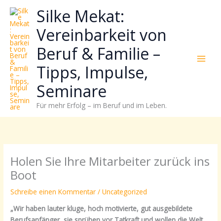
Zum
Neugierig,
Kategorien
Silke Mekat:
Inhalt
wie
springen
sich
Vereinbarkeit von
Stress
Beruf & Familie –
reduzieren
und
Tipps, Impulse,
Energie
gezielter
Seminare
einsetzen
Für mehr Erfolg – im Beruf und im Leben.
lässt?
Einfach
durchscrollen!
Holen Sie Ihre Mitarbeiter zurück ins
Boot
Schreibe einen Kommentar
/
Uncategorized
„Wir haben lauter kluge, hoch motivierte, gut ausgebildete
Berufsanfänger, sie sprühen vor Tatkraft und wollen die Welt