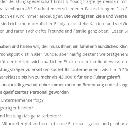
der Beratungsgesellschaft Ernst & Young fragte gemeinsam mit
a Kienbaum 483 Studenten verschiedener Fachrichtungen. Das Er
 doch es wird immer eindeutiger.
Die wichtigsten Ziele und Werte
sind nicht mehr beruflicher Erfolg, eine steile Karriere und viel G
en und raren Fachkräfte
Freunde und Familie
ganz oben. Lesen Si
aben und halten will, der muss ihnen ein familienfreundliches Klim
rsonalpolitik ist in aller Munde, aber häufig besteht weitestgehen
tät der betriebswirtschaftlichen Effekte einer familienbewussten 
istungsträger zu ersetzen kostet Ihr Unternehmen
zwischen 9.500
mensklasse
bis hin zu mehr als 43.000 € für eine Führungskraft.
onalpolitik gewinnt daher immer mehr an Bedeutung und ist läng
qualifiziertes Personal geworden.
m Unternehmenserfolg?
ngsträger binden?
und leistungsfähige Mitarbeiter?
 Mitarbeiter gut vorbereitet in die Elternzeit gehen und planbar 