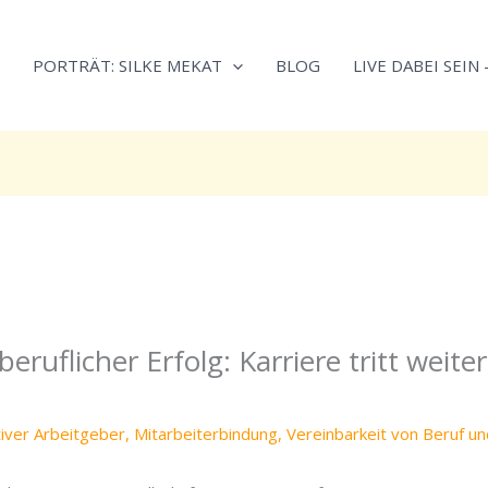
Neugierig,
Kategorien
wie
PORTRÄT: SILKE MEKAT
BLOG
LIVE DABEI SEIN
sich
Stress
reduzieren
und
Energie
gezielter
einsetzen
lässt?
Einfach
durchscrollen!
beruflicher Erfolg: Karriere tritt weite
tiver Arbeitgeber
,
Mitarbeiterbindung
,
Vereinbarkeit von Beruf un