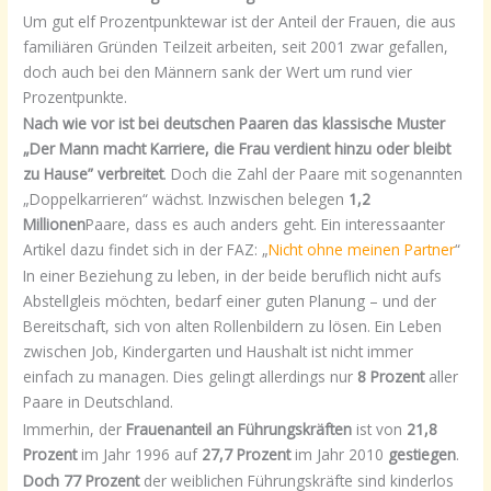
Um gut elf Prozentpunktewar ist der Anteil der Frauen, die aus
familiären Gründen Teilzeit arbeiten, seit 2001 zwar gefallen,
doch auch bei den Männern sank der Wert um rund vier
Prozentpunkte.
Nach wie vor ist bei deutschen Paaren das klassische Muster
„Der Mann macht Karriere, die Frau verdient hinzu oder bleibt
zu Hause” verbreitet
. Doch die Zahl der Paare mit sogenannten
„Doppelkarrieren“ wächst. Inzwischen belegen
1,2
Millionen
Paare, dass es auch anders geht. Ein interessaanter
Artikel dazu findet sich in der FAZ: „
Nicht ohne meinen Partner
“
In einer Beziehung zu leben, in der beide beruflich nicht aufs
Abstellgleis möchten, bedarf einer guten Planung – und der
Bereitschaft, sich von alten Rollenbildern zu lösen. Ein Leben
zwischen Job, Kindergarten und Haushalt ist nicht immer
einfach zu managen. Dies gelingt allerdings nur
8 Prozent
aller
Paare in Deutschland.
Immerhin, der
Frauenanteil an Führungskräften
ist von
21,8
Prozent
im Jahr 1996 auf
27,7 Prozent
im Jahr 2010
gestiegen
.
Doch 77 Prozent
der weiblichen Führungskräfte sind kinderlos