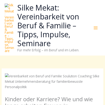
Zum
Neugierig,
Kategorien
Silke Mekat:
Inhalt
wie
springen
sich
Vereinbarkeit von
Stress
Beruf & Familie –
reduzieren
und
Tipps, Impulse,
Energie
gezielter
Seminare
einsetzen
Für mehr Erfolg – im Beruf und im Leben.
lässt?
Einfach
durchscrollen!
Kinder oder Karriere? Wie und wie