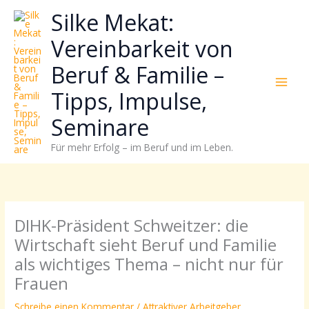
Zum
Neugierig,
Kategorien
Silke Mekat:
Inhalt
wie
springen
sich
Vereinbarkeit von
Stress
Beruf & Familie –
reduzieren
und
Tipps, Impulse,
Energie
gezielter
Seminare
einsetzen
Für mehr Erfolg – im Beruf und im Leben.
lässt?
Einfach
durchscrollen!
DIHK-Präsident Schweitzer: die
Wirtschaft sieht Beruf und Familie
als wichtiges Thema – nicht nur für
Frauen
Schreibe einen Kommentar
/
Attraktiver Arbeitgeber
,