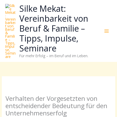
Zum
Neugierig,
Kategorien
Silke Mekat:
Inhalt
wie
springen
sich
Vereinbarkeit von
Stress
Beruf & Familie –
reduzieren
und
Tipps, Impulse,
Energie
gezielter
Seminare
einsetzen
Für mehr Erfolg – im Beruf und im Leben.
lässt?
Einfach
durchscrollen!
Verhalten der Vorgesetzten von
entscheidender Bedeutung für den
Unternehmenserfolg