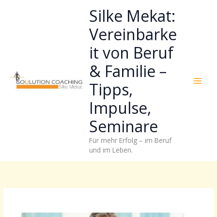
Zum
Neugierig,
Kategorien
Silke Mekat:
Inhalt
wie
springen
sich
Vereinbarke
Stress
it von Beruf
reduzieren
und
& Familie –
Energie
gezielter
Tipps,
einsetzen
Impulse,
lässt?
Einfach
Seminare
durchscrollen!
Für mehr Erfolg – im Beruf
und im Leben.