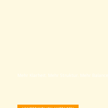
100 % Beruf + 100 % Privatleben = 200 % Belastung?
Gemeinsam gestalten wir gesunde Wege aus dem Dau
Mehr Klarheit. Mehr Struktur. Mehr Balance
Für mehr Gelassenheit, Energie und Fokus i
Coachings und Seminare – Praxisnah. Wirks