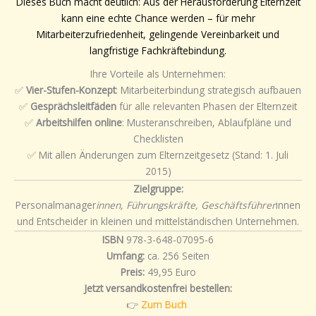
Dieses Buch macht deutlich: Aus der Herausforderung Elternzeit
kann eine echte Chance werden – für mehr
Mitarbeiterzufriedenheit, gelingende Vereinbarkeit und
langfristige Fachkräftebindung.
Ihre Vorteile als Unternehmen:
✅
Vier-Stufen-Konzept
: Mitarbeiterbindung strategisch aufbauen
✅
Gesprächsleitfäden
für alle relevanten Phasen der Elternzeit
✅
Arbeitshilfen online
: Musteranschreiben, Ablaufpläne und
Checklisten
✅ Mit allen Änderungen zum Elternzeitgesetz (Stand: 1. Juli
2015)
Zielgruppe:
Personalmanager
innen, Führungskräfte, Geschäftsführer
innen
und Entscheider in kleinen und mittelständischen Unternehmen.
ISBN
978-3-648-07095-6
Umfang:
ca. 256 Seiten
Preis:
49,95 Euro
Jetzt versandkostenfrei bestellen:
👉
Zum Buch