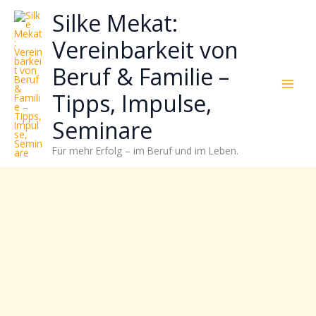
Zum
Neugierig,
Kategorien
Silke Mekat:
Inhalt
wie
springen
sich
Vereinbarkeit von
Stress
Beruf & Familie –
reduzieren
und
Tipps, Impulse,
Energie
gezielter
Seminare
einsetzen
Für mehr Erfolg – im Beruf und im Leben.
lässt?
Einfach
durchscrollen!