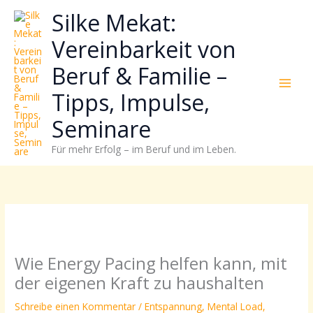
Zum
Neugierig,
Kategorien
Silke Mekat:
Inhalt
wie
springen
sich
Vereinbarkeit von
Stress
Beruf & Familie –
reduzieren
und
Tipps, Impulse,
Energie
gezielter
Seminare
einsetzen
Für mehr Erfolg – im Beruf und im Leben.
lässt?
Einfach
durchscrollen!
Wie Energy Pacing helfen kann, mit
der eigenen Kraft zu haushalten
Schreibe einen Kommentar
/
Entspannung
,
Mental Load
,