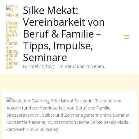
Zum
Neugierig,
Kategorien
Silke Mekat:
Inhalt
wie
springen
sich
Vereinbarkeit von
Stress
Beruf & Familie –
reduzieren
und
Tipps, Impulse,
Energie
gezielter
Seminare
einsetzen
Für mehr Erfolg – im Beruf und im Leben.
lässt?
Einfach
durchscrollen!