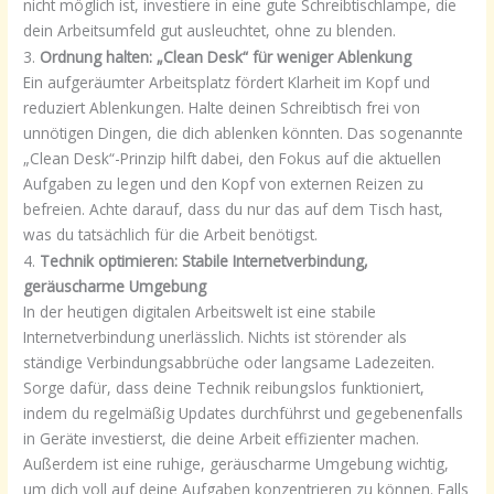
nicht möglich ist, investiere in eine gute Schreibtischlampe, die
dein Arbeitsumfeld gut ausleuchtet, ohne zu blenden.
3.
Ordnung halten: „Clean Desk“ für weniger Ablenkung
Ein aufgeräumter Arbeitsplatz fördert Klarheit im Kopf und
reduziert Ablenkungen. Halte deinen Schreibtisch frei von
unnötigen Dingen, die dich ablenken könnten. Das sogenannte
„Clean Desk“-Prinzip hilft dabei, den Fokus auf die aktuellen
Aufgaben zu legen und den Kopf von externen Reizen zu
befreien. Achte darauf, dass du nur das auf dem Tisch hast,
was du tatsächlich für die Arbeit benötigst.
4.
Technik optimieren: Stabile Internetverbindung,
geräuscharme Umgebung
In der heutigen digitalen Arbeitswelt ist eine stabile
Internetverbindung unerlässlich. Nichts ist störender als
ständige Verbindungsabbrüche oder langsame Ladezeiten.
Sorge dafür, dass deine Technik reibungslos funktioniert,
indem du regelmäßig Updates durchführst und gegebenenfalls
in Geräte investierst, die deine Arbeit effizienter machen.
Außerdem ist eine ruhige, geräuscharme Umgebung wichtig,
um dich voll auf deine Aufgaben konzentrieren zu können. Falls