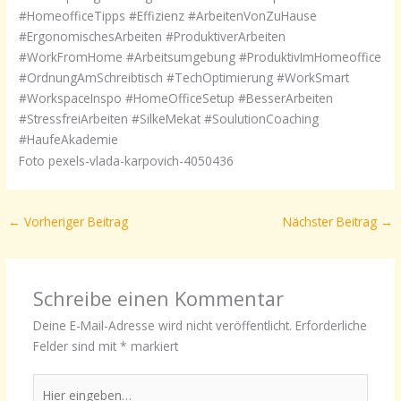
#HomeofficeTipps #Effizienz #ArbeitenVonZuHause
#ErgonomischesArbeiten #ProduktiverArbeiten
#WorkFromHome #Arbeitsumgebung #ProduktivImHomeoffice
#OrdnungAmSchreibtisch #TechOptimierung #WorkSmart
#WorkspaceInspo #HomeOfficeSetup #BesserArbeiten
#StressfreiArbeiten #SilkeMekat #SoulutionCoaching
#HaufeAkademie
Foto pexels-vlada-karpovich-4050436
←
Vorheriger Beitrag
Nächster Beitrag
→
Schreibe einen Kommentar
Deine E-Mail-Adresse wird nicht veröffentlicht.
Erforderliche
Felder sind mit
*
markiert
Hier