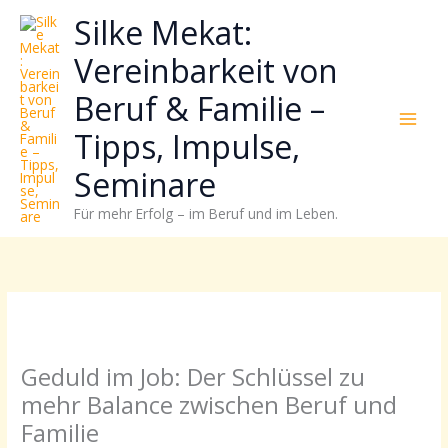
Zum
Neugierig,
Kategorien
Silke Mekat:
Inhalt
wie
springen
sich
Vereinbarkeit von
Stress
Beruf & Familie –
reduzieren
und
Tipps, Impulse,
Energie
gezielter
Seminare
einsetzen
Für mehr Erfolg – im Beruf und im Leben.
lässt?
Einfach
durchscrollen!
Geduld im Job: Der Schlüssel zu
mehr Balance zwischen Beruf und
Familie