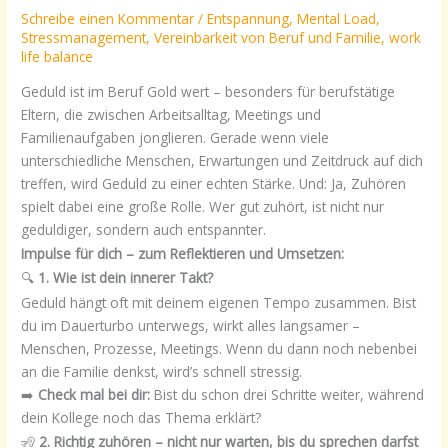
Schreibe einen Kommentar
/
Entspannung
,
Mental Load
,
Stressmanagement
,
Vereinbarkeit von Beruf und Familie
,
work
life balance
Geduld ist im Beruf Gold wert – besonders für berufstätige
Eltern, die zwischen Arbeitsalltag, Meetings und
Familienaufgaben jonglieren. Gerade wenn viele
unterschiedliche Menschen, Erwartungen und Zeitdruck auf dich
treffen, wird Geduld zu einer echten Stärke. Und: Ja, Zuhören
spielt dabei eine große Rolle. Wer gut zuhört, ist nicht nur
geduldiger, sondern auch entspannter.
Impulse für dich – zum Reflektieren und Umsetzen:
🔍
1. Wie ist dein innerer Takt?
Geduld hängt oft mit deinem eigenen Tempo zusammen. Bist
du im Dauerturbo unterwegs, wirkt alles langsamer –
Menschen, Prozesse, Meetings. Wenn du dann noch nebenbei
an die Familie denkst, wird’s schnell stressig.
➡️
Check mal bei dir:
Bist du schon drei Schritte weiter, während
dein Kollege noch das Thema erklärt?
🧏
2. Richtig zuhören – nicht nur warten, bis du sprechen darfst