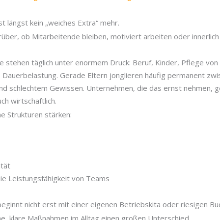
ist längst kein „weiches Extra“ mehr.
rüber, ob Mitarbeitende bleiben, motiviert arbeiten oder innerlic
te stehen täglich unter enormem Druck: Beruf, Kinder, Pflege von
e Dauerbelastung. Gerade Eltern jonglieren häufig permanent zw
und schlechtem Gewissen. Unternehmen, die das ernst nehmen, ge
h wirtschaftlich.
he Strukturen stärken:
ität
 die Leistungsfähigkeit von Teams
 beginnt nicht erst mit einer eigenen Betriebskita oder riesigen B
ne, klare Maßnahmen im Alltag einen großen Unterschied.