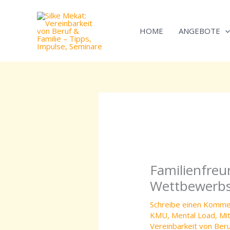
Zum
Inhalt
HOME
ANGEBOTE
springen
Familienfreun
Wettbewerbs
Schreibe einen Komme
KMU
,
Mental Load
,
Mi
Vereinbarkeit von Ber