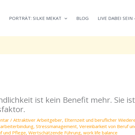
Neugierig,
Kategorien
wie
PORTRÄT: SILKE MEKAT
BLOG
LIVE DABEI SEIN
sich
Stress
reduzieren
und
Energie
gezielter
einsetzen
lässt?
Einfach
durchscrollen!
dlichkeit ist kein Benefit mehr. Sie ist
faktor.
ntar
/
Attraktiver Arbeitgeber
,
Elternzeit und beruflicher Wieder
tarbeiterbindung
,
Stressmanagement
,
Vereinbarkeit von Beruf un
uf und Pflege
,
Wertschätzende Führung
,
work life balance