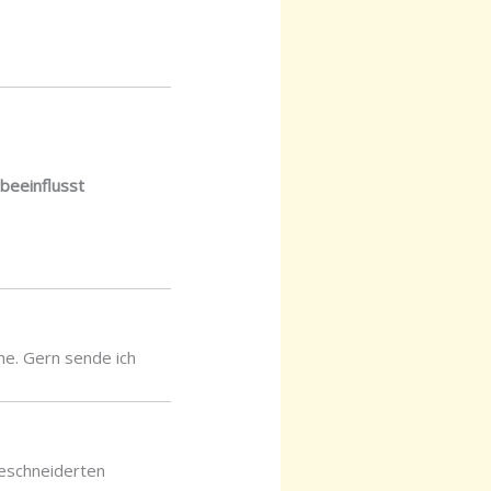
beeinflusst
he. Gern sende ich
eschneiderten