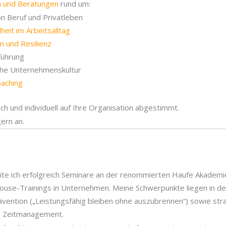
 und Beratungen
rund um:
on Beruf und Privatleben
eit im Arbeitsalltag
n und Resilienz
führung
iche Unternehmenskultur
oaching
ich und individuell auf Ihre Organisation abgestimmt.
ern an.
eite ich erfolgreich Seminare an der renommierten Haufe Akadem
use-Trainings in Unternehmen. Meine Schwerpunkte liegen in den
ävention („Leistungsfähig bleiben ohne auszubrennen“) sowie str
d Zeitmanagement.