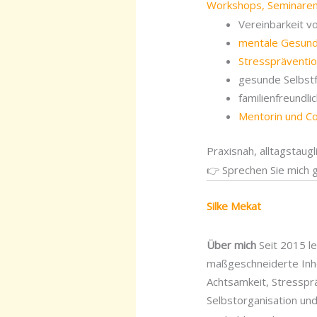
Workshops, Seminaren
Vereinbarkeit v
mentale Gesundh
Stresspräventio
gesunde Selbst
familienfreundl
Mentorin und C
Praxisnah, alltagstaugl
👉 Sprechen Sie mich g
Silke Mekat
Über mich
Seit 2015 l
maßgeschneiderte Inho
Achtsamkeit, Stresspr
Selbstorganisation un