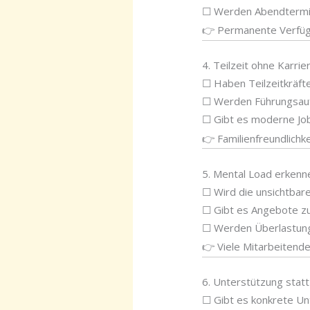
☐ Werden Abendtermin
👉 Permanente Verfügba
4. Teilzeit ohne Karrie
☐ Haben Teilzeitkräft
☐ Werden Führungsauf
☐ Gibt es moderne Jo
👉 Familienfreundlichk
5. Mental Load erkenn
☐ Wird die unsichtbar
☐ Gibt es Angebote zu
☐ Werden Überlastun
👉 Viele Mitarbeitende
6. Unterstützung statt
☐ Gibt es konkrete U