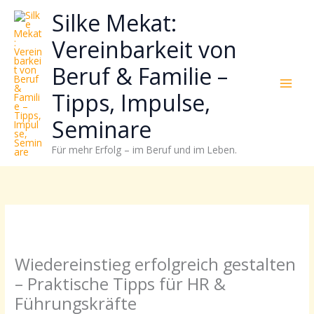
Zum
Neugierig,
Kategorien
Silke Mekat:
Inhalt
wie
springen
sich
Vereinbarkeit von
Stress
Beruf & Familie –
reduzieren
und
Tipps, Impulse,
Energie
gezielter
Seminare
einsetzen
Für mehr Erfolg – im Beruf und im Leben.
lässt?
Einfach
durchscrollen!
Wiedereinstieg erfolgreich gestalten
– Praktische Tipps für HR &
Führungskräfte