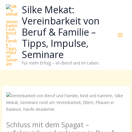
Zum
Neugierig,
Kategorien
Silke Mekat:
Inhalt
wie
springen
sich
Vereinbarkeit von
Stress
Beruf & Familie –
reduzieren
und
Tipps, Impulse,
Energie
gezielter
Seminare
einsetzen
Für mehr Erfolg – im Beruf und im Leben.
lässt?
Einfach
durchscrollen!
Schluss mit dem Spagat –