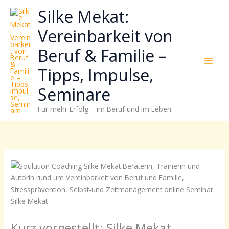
Zum
Neugierig,
Kategorien
Silke Mekat:
Inhalt
wie
springen
sich
Vereinbarkeit von
Stress
Beruf & Familie –
reduzieren
und
Tipps, Impulse,
Energie
gezielter
Seminare
einsetzen
Für mehr Erfolg – im Beruf und im Leben.
lässt?
Einfach
durchscrollen!
Kurz vorgestellt: Silke Mekat