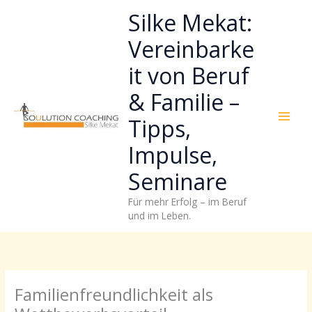
Zum
Neugierig,
Kategorien
Silke Mekat:
Inhalt
wie
springen
sich
Vereinbarke
Stress
it von Beruf
reduzieren
und
& Familie –
Energie
gezielter
Tipps,
einsetzen
Impulse,
lässt?
Einfach
Seminare
durchscrollen!
Für mehr Erfolg – im Beruf
und im Leben.
Familienfreundlichkeit als