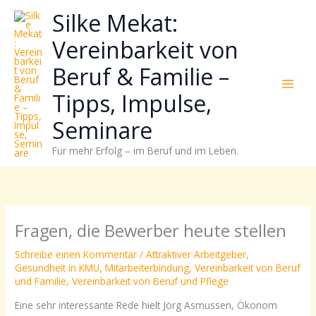
Zum
Neugierig,
Kategorien
Silke Mekat:
Inhalt
wie
springen
sich
Vereinbarkeit von
Stress
Beruf & Familie –
reduzieren
und
Tipps, Impulse,
Energie
gezielter
Seminare
einsetzen
Für mehr Erfolg – im Beruf und im Leben.
lässt?
Einfach
durchscrollen!
Fragen, die Bewerber heute stellen
Schreibe einen Kommentar
/
Attraktiver Arbeitgeber
,
Gesundheit in KMU
,
Mitarbeiterbindung
,
Vereinbarkeit von Beruf
und Familie
,
Vereinbarkeit von Beruf und Pflege
Eine sehr interessante Rede hielt Jörg Asmussen, Ökonom