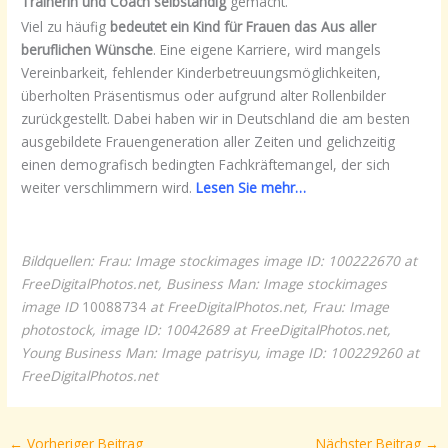
Trainerin und Coach selbständig
gemacht.
Viel zu häufig
bedeutet
ein Kind für Frauen das Aus aller
beruflichen Wünsche
. Eine eigene Karriere, wird mangels
Vereinbarkeit, fehlender Kinderbetreuungsmöglichkeiten,
überholten Präsentismus oder aufgrund alter Rollenbilder
zurückgestellt. Dabei haben wir in Deutschland die am besten
ausgebildete Frauengeneration aller Zeiten und gelichzeitig
einen demografisch bedingten Fachkräftemangel, der sich
weiter verschlimmern wird.
Lesen Sie mehr…
Bildquellen: Frau
: Image
stockimages image ID: 100222670
at
FreeDigitalPhotos.net, Business Man: Image
stockimages
image ID
10088734
at FreeDigitalPhotos.net, Frau
: Image
photostock, image ID: 10042689
at
FreeDigitalPhotos.net,
Young Business Man: Image
patrisyu, image ID: 100229260 at
FreeDigitalPhotos.net
←
Vorheriger Beitrag
Nächster Beitrag
→