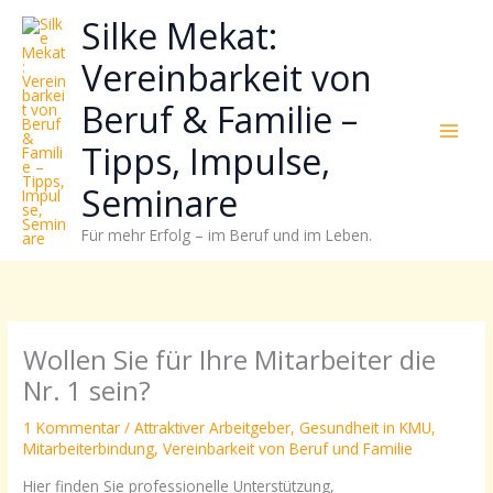
Zum
Neugierig,
Kategorien
Silke Mekat:
Inhalt
wie
springen
sich
Vereinbarkeit von
Stress
Beruf & Familie –
reduzieren
und
Tipps, Impulse,
Energie
gezielter
Seminare
einsetzen
Für mehr Erfolg – im Beruf und im Leben.
lässt?
Einfach
durchscrollen!
Wollen Sie für Ihre Mitarbeiter die
Nr. 1 sein?
1 Kommentar
/
Attraktiver Arbeitgeber
,
Gesundheit in KMU
,
Mitarbeiterbindung
,
Vereinbarkeit von Beruf und Familie
Hier finden Sie professionelle Unterstützung,