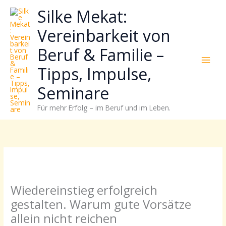
Zum
Neugierig,
Kategorien
Silke Mekat:
Inhalt
wie
springen
sich
Vereinbarkeit von
Stress
Beruf & Familie –
reduzieren
und
Tipps, Impulse,
Energie
gezielter
Seminare
einsetzen
Für mehr Erfolg – im Beruf und im Leben.
lässt?
Einfach
durchscrollen!
Wiedereinstieg erfolgreich
gestalten. Warum gute Vorsätze
allein nicht reichen