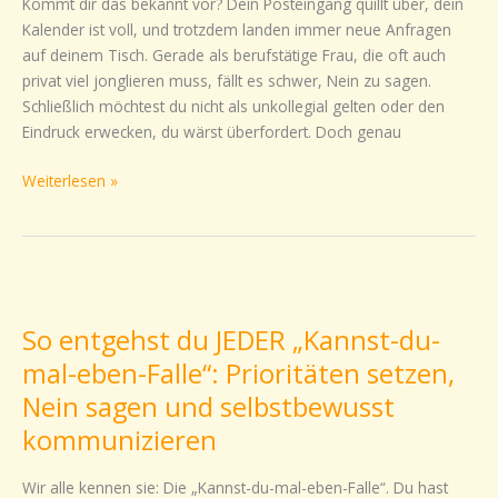
Kommt dir das bekannt vor? Dein Posteingang quillt über, dein
ohne
Kalender ist voll, und trotzdem landen immer neue Anfragen
unkollegial
auf deinem Tisch. Gerade als berufstätige Frau, die oft auch
zu
privat viel jonglieren muss, fällt es schwer, Nein zu sagen.
wirken
Schließlich möchtest du nicht als unkollegial gelten oder den
Eindruck erwecken, du wärst überfordert. Doch genau
Weiterlesen »
So
entgehst
So entgehst du JEDER „Kannst-du-
du
JEDER
mal-eben-Falle“: Prioritäten setzen,
„Kannst-
Nein sagen und selbstbewusst
du-
kommunizieren
mal-
eben-
Wir alle kennen sie: Die „Kannst-du-mal-eben-Falle“. Du hast
Falle“: