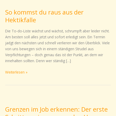
kommst
So kommst du raus aus der
du
raus
Hektikfalle
aus
der
Die To-do-Liste wächst und wächst, schrumpft aber leider nicht.
Hektikfalle
Am besten soll alles jetzt und sofort erledigt sein. Ein Termin
jadgt den nächsten und schnell verlieren wir den Überblick. Viele
von uns bewegen sich in einem ständigen Strudel aus
Verpflichtungen – doch genau das ist der Punkt, an dem wir
innehalten sollten. Denn wer ständig […]
Weiterlesen »
Grenzen
im
Grenzen im Job erkennen: Der erste
Job
erkennen: