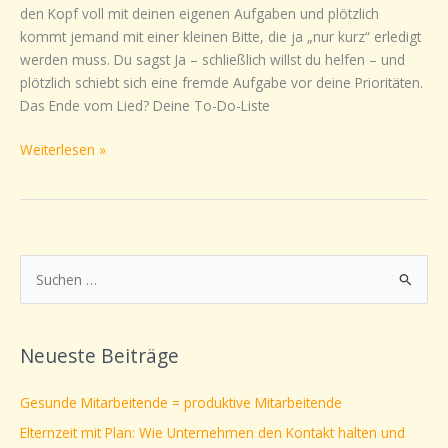
den Kopf voll mit deinen eigenen Aufgaben und plötzlich
Prioritäten
kommt jemand mit einer kleinen Bitte, die ja „nur kurz“ erledigt
setzen,
werden muss. Du sagst Ja – schließlich willst du helfen – und
Nein
plötzlich schiebt sich eine fremde Aufgabe vor deine Prioritäten.
sagen
Das Ende vom Lied? Deine To-Do-Liste
und
selbstbewusst
Weiterlesen »
kommunizieren
S
u
c
Neueste Beiträge
h
e
Gesunde Mitarbeitende = produktive Mitarbeitende
n
Elternzeit mit Plan: Wie Unternehmen den Kontakt halten und
n