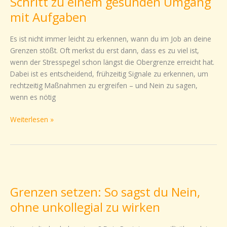
Schritt zu einem gesunden Umgang
Der
mit Aufgaben
erste
Schritt
Es ist nicht immer leicht zu erkennen, wann du im Job an deine
zu
Grenzen stößt. Oft merkst du erst dann, dass es zu viel ist,
einem
wenn der Stresspegel schon längst die Obergrenze erreicht hat.
gesunden
Dabei ist es entscheidend, frühzeitig Signale zu erkennen, um
Umgang
rechtzeitig Maßnahmen zu ergreifen – und Nein zu sagen,
mit
wenn es nötig
Aufgaben
Weiterlesen »
Grenzen
setzen:
Grenzen setzen: So sagst du Nein,
So
sagst
ohne unkollegial zu wirken
du
Nein,