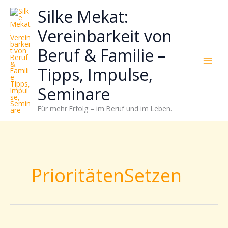
Zum
Neugierig,
Kategorien
Silke Mekat:
Inhalt
wie
springen
sich
Vereinbarkeit von
Stress
Beruf & Familie –
reduzieren
und
Tipps, Impulse,
Energie
gezielter
Seminare
einsetzen
Für mehr Erfolg – im Beruf und im Leben.
lässt?
Einfach
durchscrollen!
PrioritätenSetzen
So