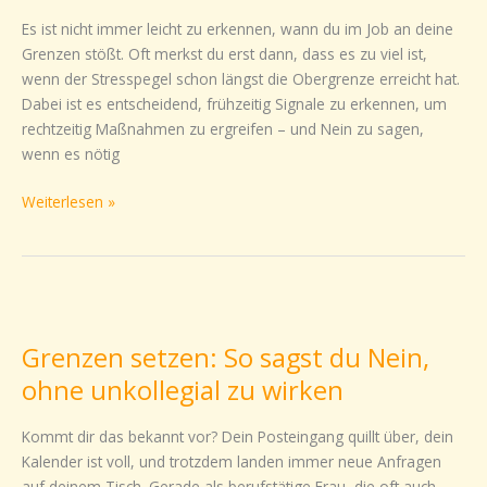
Schritt
Es ist nicht immer leicht zu erkennen, wann du im Job an deine
zu
Grenzen stößt. Oft merkst du erst dann, dass es zu viel ist,
einem
wenn der Stresspegel schon längst die Obergrenze erreicht hat.
gesunden
Dabei ist es entscheidend, frühzeitig Signale zu erkennen, um
Umgang
rechtzeitig Maßnahmen zu ergreifen – und Nein zu sagen,
mit
wenn es nötig
Aufgaben
Weiterlesen »
Grenzen
setzen:
Grenzen setzen: So sagst du Nein,
So
sagst
ohne unkollegial zu wirken
du
Nein,
Kommt dir das bekannt vor? Dein Posteingang quillt über, dein
ohne
Kalender ist voll, und trotzdem landen immer neue Anfragen
unkollegial
auf deinem Tisch. Gerade als berufstätige Frau, die oft auch