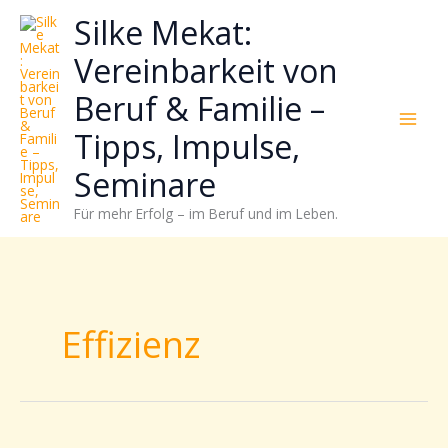
Zum
Neugierig,
Kategorien
Silke Mekat:
Inhalt
wie
springen
sich
Vereinbarkeit von
Stress
Beruf & Familie –
reduzieren
und
Tipps, Impulse,
Energie
gezielter
Seminare
einsetzen
Für mehr Erfolg – im Beruf und im Leben.
lässt?
Einfach
durchscrollen!
Effizienz
Homeoffice