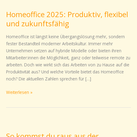
2025:
Homeoffice 2025: Produktiv, flexibel
Produktiv,
flexibel
und zukunftsfähig
und
zukunftsfähig
Homeoffice ist längst keine Übergangslösung mehr, sondern
fester Bestandteil moderner Arbeitskultur. Immer mehr
Unternehmen setzen auf hybride Modelle oder bieten ihren
Mitarbeiter:innen die Möglichkeit, ganz oder teilweise remote zu
arbeiten. Doch wie wirkt sich das Arbeiten von zu Hause auf die
Produktivität aus? Und welche Vorteile bietet das Homeoffice
noch? Die aktuellen Zahlen sprechen für […]
Weiterlesen »
So
kommst
So kommst du raus aus der
du