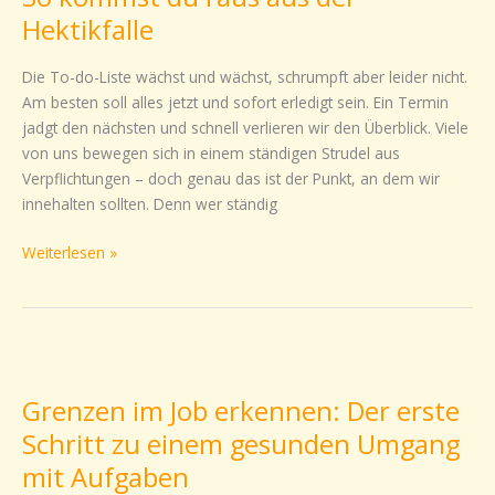
raus
Hektikfalle
aus
der
Die To-do-Liste wächst und wächst, schrumpft aber leider nicht.
Hektikfalle
Am besten soll alles jetzt und sofort erledigt sein. Ein Termin
jadgt den nächsten und schnell verlieren wir den Überblick. Viele
von uns bewegen sich in einem ständigen Strudel aus
Verpflichtungen – doch genau das ist der Punkt, an dem wir
innehalten sollten. Denn wer ständig
Weiterlesen »
Grenzen
im
Grenzen im Job erkennen: Der erste
Job
erkennen:
Schritt zu einem gesunden Umgang
Der
mit Aufgaben
erste