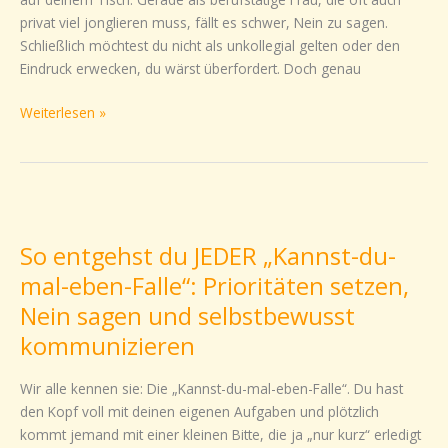
zu
privat viel jonglieren muss, fällt es schwer, Nein zu sagen.
wirken
Schließlich möchtest du nicht als unkollegial gelten oder den
Eindruck erwecken, du wärst überfordert. Doch genau
Weiterlesen »
So
entgehst
So entgehst du JEDER „Kannst-du-
du
JEDER
mal-eben-Falle“: Prioritäten setzen,
„Kannst-
Nein sagen und selbstbewusst
du-
kommunizieren
mal-
eben-
Wir alle kennen sie: Die „Kannst-du-mal-eben-Falle“. Du hast
Falle“:
den Kopf voll mit deinen eigenen Aufgaben und plötzlich
Prioritäten
kommt jemand mit einer kleinen Bitte, die ja „nur kurz“ erledigt
setzen,