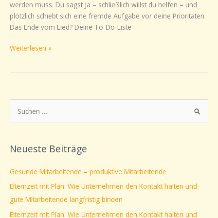
werden muss. Du sagst Ja – schließlich willst du helfen – und
Nein
plötzlich schiebt sich eine fremde Aufgabe vor deine Prioritäten.
sagen
Das Ende vom Lied? Deine To-Do-Liste
und
selbstbewusst
Weiterlesen »
kommunizieren
S
u
c
Neueste Beiträge
h
e
Gesunde Mitarbeitende = produktive Mitarbeitende
n
Elternzeit mit Plan: Wie Unternehmen den Kontakt halten und
n
gute Mitarbeitende langfristig binden
a
Elternzeit mit Plan: Wie Unternehmen den Kontakt halten und
c